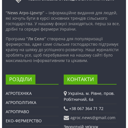
“News Агро-Центр”
– інформаційне видання для людей,
які хочуть бути в курсі основних трендів сільського
господарства. У нашому фокусі знаходяться, перш за все,
дрібні та середні фермери України.
Програма
“Ля Село”
створена для популяризації
фермерства, адже саме сільське господарство підтримує
країну на шляху до успішного розвитку. Наші журналісти
зроблять усе, щоб перебування на нашому сайті було
максимально інформативним та цікавим.
РОЗДІЛИ
КОНТАКТИ
АГРОТЕХНІКА
Україна, м. Рівне, пров.
Робітничий, 6а
АГРОПОЛІТИКА
+38 067 364 71 72
АГРОПРАВО
agroc.news@gmail.com
ЕКО-ФЕРМЕРСТВО
Зворотній зв’язок