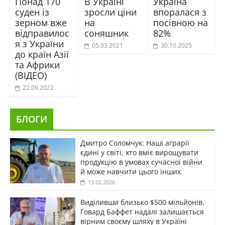
Понад 170
В Україні
Україна
суден із
зросли ціни
впоралася з
зерном вже
на
посівною на
відправилос
соняшник
82%
я з України
05.03.2021
30.10.2025
до країн Азії
та Африки
(ВІДЕО)
22.09.2022
БЛОГИ
Дмитро Соломчук: Наші аграрії
єдині у світі, хто вміє вирощувати
продукцію в умовах сучасної війни
й може навчити цього інших
13.02.2026
Виділивши близько $500 мільйонів,
Говард Баффет надалі залишається
вірним своєму шляху в Україні