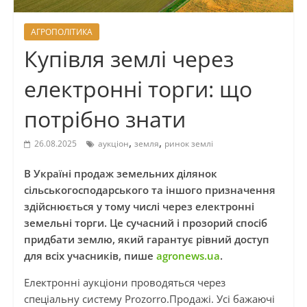
АГРОПОЛІТИКА
Купівля землі через
електронні торги: що
потрібно знати
,
,
26.08.2025
аукціон
земля
ринок землі
В Україні продаж земельних ділянок
сільськогосподарського та іншого призначення
здійснюється у тому числі через електронні
земельні торги. Це сучасний і прозорий спосіб
придбати землю, який гарантує рівний доступ
для всіх учасників, пише
agronews.ua
.
Електронні аукціони проводяться через
спеціальну систему Prozorro.Продажі. Усі бажаючі