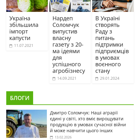
Україна
Нардеп
В Україні
збільшила
Соломчук
створять
імпорт
випустив
Раду з
капусти
власну
питань
газету з 20-
підтримки
11.07.2021
ма ідеями
підприємців
для
в умовах
успішного
воєнного
агробізнесу
стану
14.09.2021
29.01.2024
БЛОГИ
Дмитро Соломчук: Наші аграрії
єдині у світі, хто вміє вирощувати
продукцію в умовах сучасної війни
й може навчити цього інших
13.02.2026