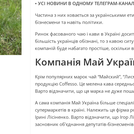
•
УСІ НОВИНИ В ОДНОМУ ТЕЛЕГРАМ-КАНАЛ
Частина з них ховається за українськими ети
бізнесмени та навіть політики.
Ринок фасованого чаю і кави в Україні доси
більшість українців обізнані, то з кавою сит
компаній буде набагато простіше, оскільки в 
Компанія Май Украї
Крім популярних марок чай “Майский”, “Лисма
продукцію Coffesso. Це мелена кава середньо
Варто відзначити, що ця марка не дуже пош
А сама компанія Май Україна більше спеціалі
супермаркетів в країні. Належить ця фірма р
Ірині Лісіненко. Варто відзначити, що Ігор Л
засновник об’єднання депутатів-бізнесменів 