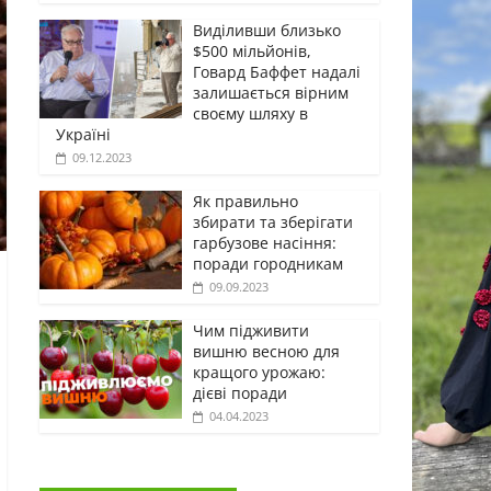
Виділивши близько
$500 мільйонів,
Говард Баффет надалі
залишається вірним
своєму шляху в
Україні
09.12.2023
Як правильно
збирати та зберігати
гарбузове насіння:
поради городникам
09.09.2023
Чим підживити
вишню весною для
кращого урожаю:
дієві поради
04.04.2023