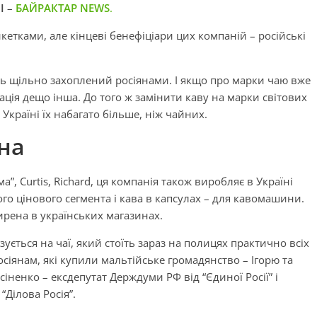
І
–
БАЙРАКТАР NEWS
.
кетками, але кінцеві бенефіціари цих компаній – російські
ть щільно захоплений росіянами. І якщо про марки чаю вже
уація дещо інша. До того ж замінити каву на марки світових
Україні їх набагато більше, ніж чайних.
на
”, Curtis, Richard, ця компанія також виробляє в Україні
го цінового сегмента і кава в капсулах – для кавомашини.
ирена в українських магазинах.
зується на чаї, який стоїть зараз на полицях практично всіх
осіянам, які купили мальтійське громадянство – Ігорю та
ісіненко – ексдепутат Держдуми РФ від “Єдиної Росії” і
“Ділова Росія”.