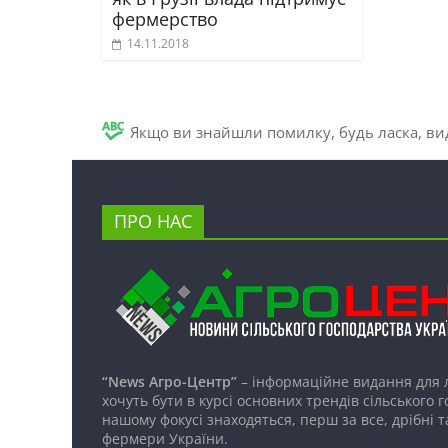
фермерство
14.11.2018
Якщо ви знайшли помилку, будь ласка, вид
ПРО НАС
“News Агро-Центр”
– інформаційне видання для 
хочуть бути в курсі основних трендів сільського 
нашому фокусі знаходяться, перш за все, дрібні т
фермери України.