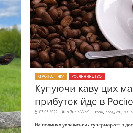
АГРОПОЛІТИКА
РОСЛИННИЦТВО
Купуючи каву цих ма
прибуток йде в Росі
,
,
,
07.05.2022
війна в Україні
кава
продукти
рино
На полицях українських супермаркетів досі