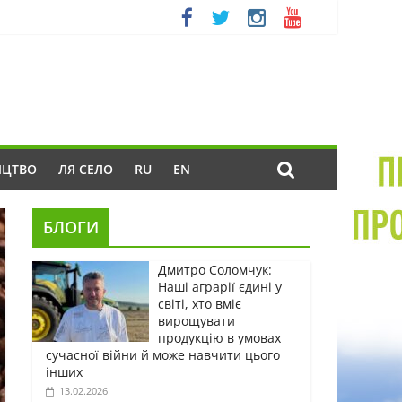
ИЦТВО
ЛЯ СЕЛО
RU
EN
БЛОГИ
Дмитро Соломчук:
Наші аграрії єдині у
світі, хто вміє
вирощувати
продукцію в умовах
сучасної війни й може навчити цього
інших
13.02.2026