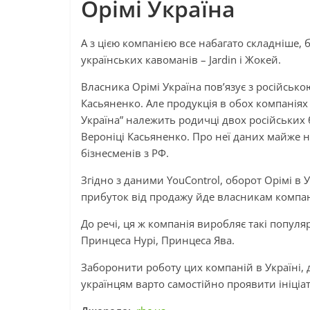
Орімі Україна
А з цією компанією все набагато складніше, 
українських кавоманів – Jardin і Жокей.
Власника Орімі Україна пов’язує з російськ
Касьяненко. Але продукція в обох компаніях
Україна” належить родичці двох російських 
Вероніці Касьяненко. Про неї даних майже нем
бізнесменів з РФ.
Згідно з даними YouControl, оборот Орімі в 
прибуток від продажу йде власникам компан
До речі, ця ж компанія виробляє такі популярн
Принцеса Нурі, Принцеса Ява.
Заборонити роботу цих компаній в Україні, д
українцям варто самостійно проявити ініціа