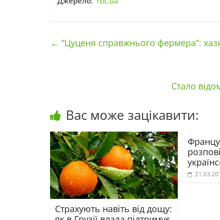
Джерело:
rbc.ua
←
“Цуценя справжнього фермера”: хаз
Стало відо
Вас може зацікавити:
Францу
розпові
українс
21.03.20
Страхують навіть від дощу:
як в Грузії влада підтримує