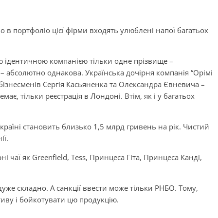
бо в портфоліо цієї фірми входять улюблені напої багатьох
ою ідентичною компанією тільки одне прізвище –
 – абсолютно однакова. Українська дочірня компанія “Орімі
бізнесменів Сергія Касьяненка та Олександра Євневича –
ає, тільки реєстрація в Лондоні. Втім, як і у багатьох
Україні становить близько 1,5 млрд гривень на рік. Чистий
ії.
і чаї як Greenfield, Tess, Принцеса Гіта, Принцеса Канді,
уже складно. А санкції ввести може тільки РНБО. Тому,
тиву і бойкотувати цю продукцію.