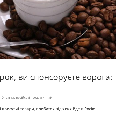
рок, ви спонсоруєте ворога:
ю
,
,
к України
російські продукти
чай
 присутні товари, прибуток від яких йде в Росію.