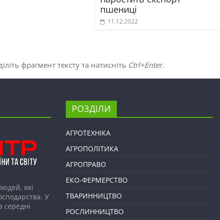
пшениці
11.12.2022
іліть фрагмент тексту та натисніть
Ctrl+Enter
.
РОЗДІЛИ
АГРОТЕХНІКА
АГРОПОЛІТИКА
АГРОПРАВО
ЕКО-ФЕРМЕРСТВО
людей, які
ТВАРИННИЦТВО
господарства. У
а середні
РОСЛИННИЦТВО