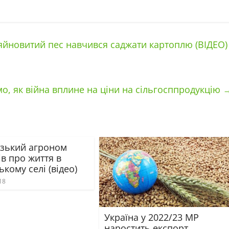
яйновитий пес навчився саджати картоплю (ВІДЕО)
мо, як війна вплине на ціни на сільгосппродукцію
зький агроном
в про життя в
ькому селі (відео)
18
Україна у 2022/23 МР
наростить експорт