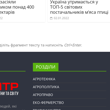
 засіяли
Україна утримається у
иком понад 400
ТОП-5 світових
ектарів
постачальників м’яса птиці
22
02.01.2022
іліть фрагмент тексту та натисніть
Ctrl+Enter
.
РОЗДІЛИ
АГРОТЕХНІКА
АГРОПОЛІТИКА
АГРОПРАВО
ЕКО-ФЕРМЕРСТВО
людей, які