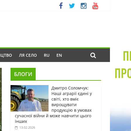
ИЦТВО
ЛЯ СЕЛО
RU
EN
БЛОГИ
Дмитро Соломчук:
Наші аграрії єдині у
світі, хто вміє
вирощувати
продукцію в умовах
сучасної війни й може навчити цього
інших
13.02.2026