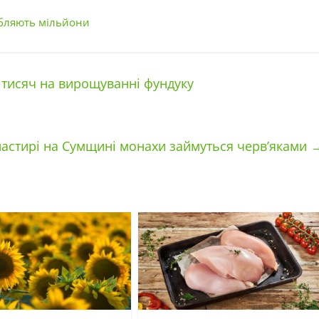
робляють мільйони
 тисяч на вирощуванні фундуку
астирі на Сумщині монахи займуться черв’яками