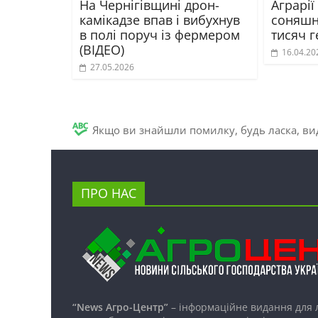
На Чернігівщині дрон-
Аграрії
камікадзе впав і вибухнув
соняшн
в полі поруч із фермером
тисяч г
(ВІДЕО)
16.04.20
27.05.2026
Якщо ви знайшли помилку, будь ласка, вид
ПРО НАС
“News Агро-Центр”
– інформаційне видання для 