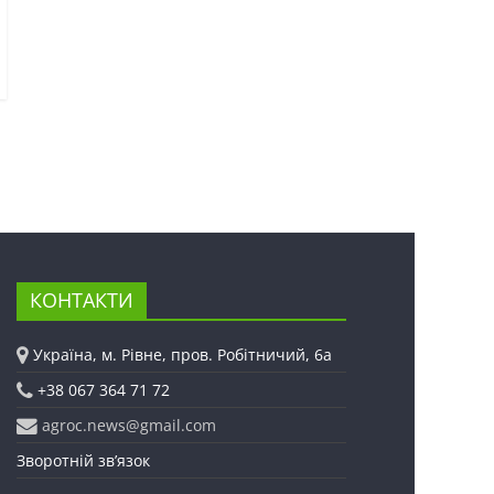
КОНТАКТИ
Україна, м. Рівне, пров. Робітничий, 6а
+38 067 364 71 72
agroc.news@gmail.com
Зворотній зв’язок