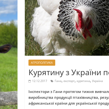
АГРОПОЛІТИКА
Курятину з України п
,
,
,
12.12.2017
Гана
експорт
курятина
Україна
Інспектори з Гани протягом тижня вивчал
виробництва продукції птахівництва, резу
африканської країни для української проду