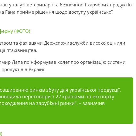
ан у галузі ветеринарії та безпечності харчових продуктів
бліка Гана прийме рішення щодо доступу української
 ферму (ФОТО)
вництвом та фахівцями Держспоживслужби високо оцінили
ії птахівництва.
мир Лапа поінформував колег про організацію системи
продуктів в Україні.
озширенню ринків збуту для української продукції.
роводила переговори з 22 країнами по експорту
 походження на зарубіжні ринки”, – зазначив
)