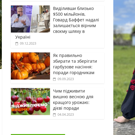
Виділивши близько
$500 мільйонів,
Говард Баффет надалі
залишається вірним
своєму шляху в
Україні
09.12.2023
Як правильно
збирати та зберігати
гарбузове насіння:
поради городникам
09.09.2023
Чим підживити
вишню весною для
кращого урожаю:
дієві поради
04.04.2023