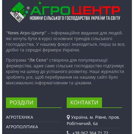
“News Агро-Центр”
– інформаційне видання для людей,
які хочуть бути в курсі основних трендів сільського
господарства. У нашому фокусі знаходяться, перш за все,
дрібні та середні фермери України.
Програма
“Ля Село”
створена для популяризації
фермерства, адже саме сільське господарство підтримує
країну на шляху до успішного розвитку. Наші журналісти
зроблять усе, щоб перебування на нашому сайті було
максимально інформативним та цікавим.
РОЗДІЛИ
КОНТАКТИ
АГРОТЕХНІКА
Україна, м. Рівне, пров.
Робітничий, 6а
АГРОПОЛІТИКА
+38 067 364 71 72