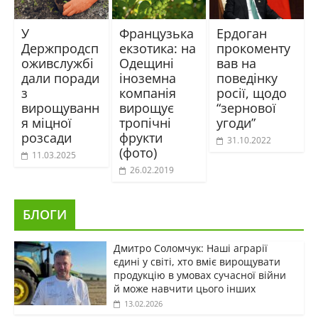
У
Французька
Ердоган
Держпродсп
екзотика: на
прокоменту
оживслужбі
Одещині
вав на
дали поради
іноземна
поведінку
з
компанія
росії, щодо
вирощуванн
вирощує
“зернової
я міцної
тропічні
угоди”
розсади
фрукти
31.10.2022
(фото)
11.03.2025
26.02.2019
БЛОГИ
Дмитро Соломчук: Наші аграрії
єдині у світі, хто вміє вирощувати
продукцію в умовах сучасної війни
й може навчити цього інших
13.02.2026