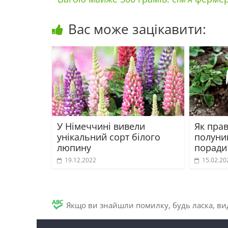
Вас може зацікавити:
У Німеччині вивели
Як пра
унікальний сорт білого
полуни
люпину
поради
19.12.2022
15.02.20
Якщо ви знайшли помилку, будь ласка, вид