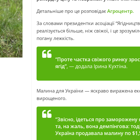
Детальніше про це розповідає
Агроцентр.
За словами президентки асоціації “Ягідництв
реалізується більше, ніж свіжої, і це зрозумі
погану лежкість.
“Проте частка свіжого ринку зро
ягід”
, — додала Ірина Кухтіна.
Малина для України — яскраво виражена екс
вирощеного.
“Звісно, ідеться про заморожену 
та, на жаль, вона демпінгова: тоді
Україна продавала малину по $1,