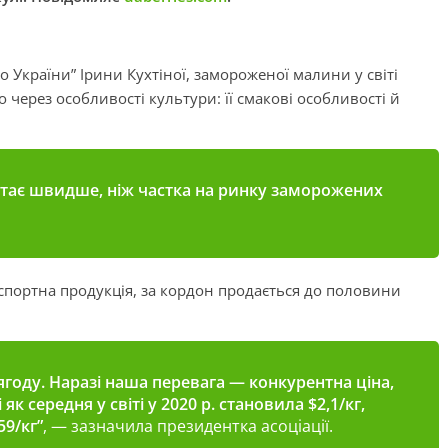
о України” Ірини Кухтіної, замороженої малини у світі
ло через особливості культури: її смакові особливості й
стає швидше, ніж частка на ринку заморожених
портна продукція, за кордон продається до половини
ягоду. Наразі наша перевага — конкурентна ціна,
 як середня у світі у 2020 р. становила $2,1/кг,
59/кг”
, — зазначила президентка асоціації.