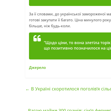
За її словами, до української замороженої мал
готові закупати її багато. Ціна минулого р
більше, ніж будь-коли.
“Щодо ціни, то вона злетіла торік
що позитивно позначилося на цін
Джерело
←
В Україні скоротилося поголів’я сіл
Вагою майже 300 грамів: сім’я фермер