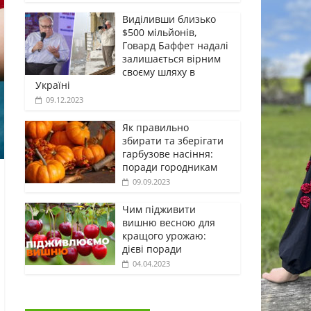
Виділивши близько
$500 мільйонів,
Говард Баффет надалі
залишається вірним
своєму шляху в
Україні
09.12.2023
Як правильно
збирати та зберігати
гарбузове насіння:
поради городникам
09.09.2023
Чим підживити
вишню весною для
кращого урожаю:
дієві поради
04.04.2023