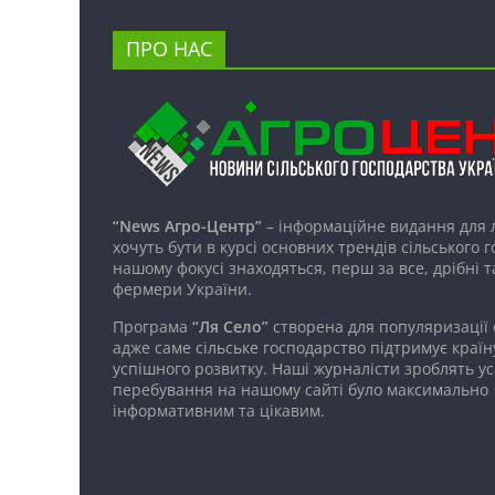
ПРО НАС
“News Агро-Центр”
– інформаційне видання для 
хочуть бути в курсі основних трендів сільського 
нашому фокусі знаходяться, перш за все, дрібні т
фермери України.
Програма
“Ля Село”
створена для популяризації
адже саме сільське господарство підтримує країн
успішного розвитку. Наші журналісти зроблять ус
перебування на нашому сайті було максимально
інформативним та цікавим.