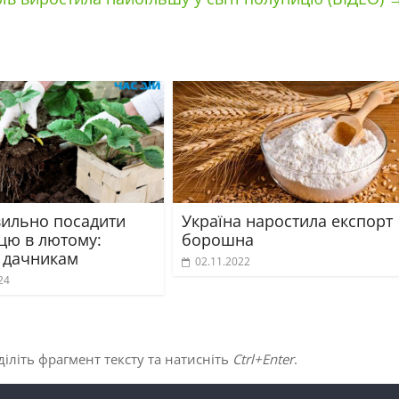
вильно посадити
Україна наростила експорт
цю в лютому:
борошна
 дачникам
02.11.2022
24
іліть фрагмент тексту та натисніть
Ctrl+Enter
.