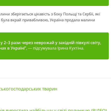
ини зберігається цікавість з боку Польщі та Сербії, які
оку була вкрай привабливою, Україна продала малини
 у 2–3 рази через неврожай у західній півкулі світу,
ах в Україні”
, — підсумувала Ірина Кухтіна.
ьськогосподарських тварин
ів виростила найбільшу у світі полуницю (ВІДЕО)