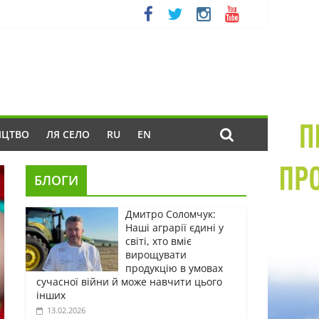
ИЦТВО
ЛЯ СЕЛО
RU
EN
БЛОГИ
Дмитро Соломчук:
Наші аграрії єдині у
світі, хто вміє
вирощувати
продукцію в умовах
сучасної війни й може навчити цього
інших
13.02.2026