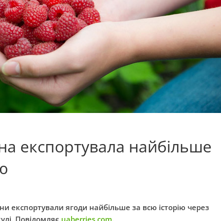
на експортувала найбільше
ію
ни експортували ягоди найбільше за всю історію через
кулі. Повідомляє
uaberries.com
.