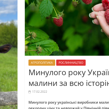
АГРОПОЛІТИКА
РОСЛИННИЦТВО
Минулого року Украї
малини за всю істор
17.02.2022
Минулого року українські виробники мали
рекордну ціну та неврожай у Північній пів