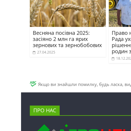
Весняна посівна 2025:
Право 
засіяно 2 млн га ярих
Рада у
зернових та зернобобових
рішення
родин 
27.04.2025
18.12.20
Якщо ви знайшли помилку, будь ласка, вид
ПРО НАС