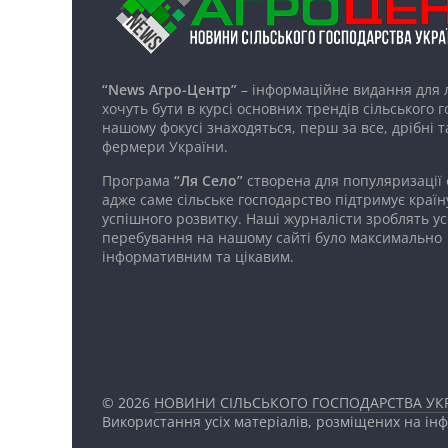
“News Агро-Центр”
– інформаційне видання для 
хочуть бути в курсі основних трендів сільського 
нашому фокусі знаходяться, перш за все, дрібні т
фермери України.
Програма
“Ля Село”
створена для популяризації
адже саме сільське господарство підтримує країн
успішного розвитку. Наші журналісти зроблять ус
перебування на нашому сайті було максимально
інформативним та цікавим.
© 2026
НОВИНИ СІЛЬСЬКОГО ГОСПОДАРСТВА УКР
Використання усіх матеріалів, розміщених на ін