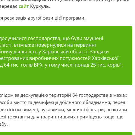
 передає
сайт
Куркуль
.
я реалізація другої фази цієї програми.
 долучилися господарства, що були змушені
ласті, втім вже повернулися на первинні
чу діяльність у Харківській області. Завдяки
еєстрованих виробничих потужностей Харківської
 64 тис. голів ВРХ, у тому числі понад 25 тис. корів”
,
лідом за деокупацією територій 64 господарства в межах
асоби миття та дезінфекції доїльного обладнання, перед-
для гігієни вимені, рукавички, молочні фільтри, реактиви
дезінфектанти для тваринницьких приміщень тощо, що
ебу.