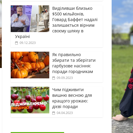
Виділивши близько
$500 мільйонів,
Говард Баффет надалі
залишається вірним
своєму шляху в
Україні
09.12.2023
Як правильно
збирати та зберігати
гарбузове насіння:
поради городникам
09.09.2023
Чим підживити
вишню весною для
кращого урожаю:
дієві поради
04.04.2023