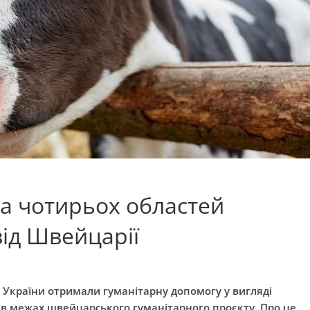
а чотирьох областей
ід Швейцарії
 України отримали гуманітарну допомогу у вигляді
 в межах швейцарського гуманітарного проєкту. Про це