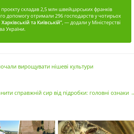
 проєкту складав 2,5 млн швейцарських франків
кого допомогу отримали 296 господарств у чотирьох
 Харківській та Київській”
, — додали у Міністерстві
ва України.
 почали вирощувати нішеві культури
знити справжній сир від підробки: головні ознаки