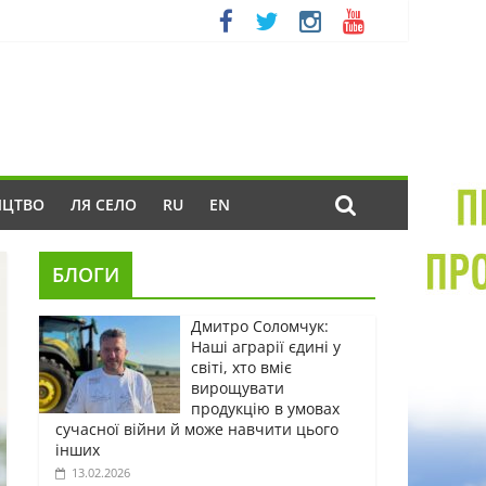
ИЦТВО
ЛЯ СЕЛО
RU
EN
БЛОГИ
Дмитро Соломчук:
Наші аграрії єдині у
світі, хто вміє
вирощувати
продукцію в умовах
сучасної війни й може навчити цього
інших
13.02.2026