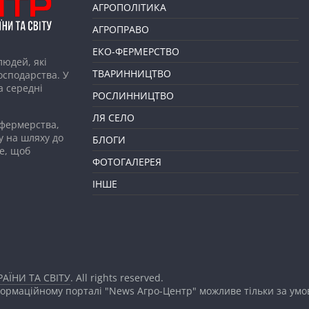
АГРОПОЛІТИКА
АГРОПРАВО
ЕКО-ФЕРМЕРСТВО
людей, які
ТВАРИННИЦТВО
господарства. У
а середні
РОСЛИННИЦТВО
ЛЯ СЕЛО
 фермерства,
у на шляху до
БЛОГИ
е, щоб
ФОТОГАЛЕРЕЯ
ІНШЕ
АЇНИ ТА СВІТУ
. All rights reserved.
формаційному порталі "News Агро-Центр" можливе тільки за ум