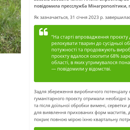
повідомила пресслужба Мінагрополітики,
Як зазначається, 31 січня 2023 р. завершилас
“На старті впровадження проєкту
релокувати тварин до сусідньої об
потужності та продовжують виробни
проєкту вдалося охопити 68% зар
області, в яких утримувалося понад
— повідомили у відомстві.
Задля збереження виробничого потенціалу с
гуманітарного проєкту отримали необхідні з
та після доїльної обробки вимені, серветки 
для виявлення прихованих форм маститів, 
покриє повною мірою їхню квартальну потр