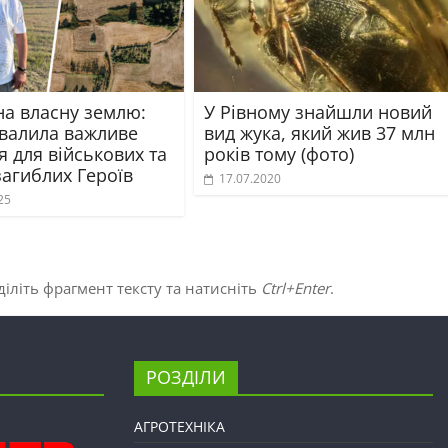
на власну землю:
У Рівному знайшли новий
хвалила важливе
вид жука, який жив 37 млн
 для військових та
років тому (фото)
загиблих Героїв
17.07.2020
25
іліть фрагмент тексту та натисніть
Ctrl+Enter
.
РОЗДІЛИ
АГРОТЕХНІКА