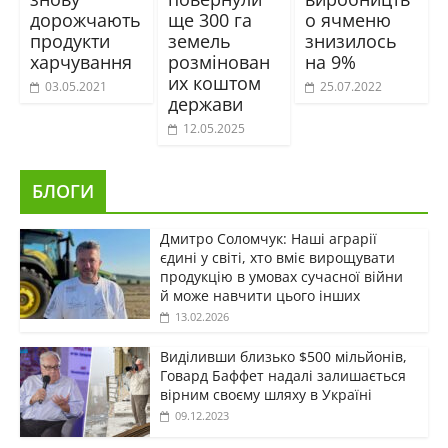
дорожчають
ще 300 га
о ячменю
продукти
земель
знизилось
харчування
розмінован
на 9%
их коштом
03.05.2021
25.07.2022
держави
12.05.2025
БЛОГИ
Дмитро Соломчук: Наші аграрії
єдині у світі, хто вміє вирощувати
продукцію в умовах сучасної війни
й може навчити цього інших
13.02.2026
Виділивши близько $500 мільйонів,
Говард Баффет надалі залишається
вірним своєму шляху в Україні
09.12.2023