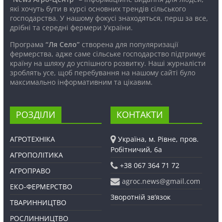
які хочуть бути в курсі основних трендів сільського
господарства. У нашому фокусі знаходяться, перш за все,
дрібні та середні фермери України.
Програма
“Ля Село”
створена для популяризації
фермерства, адже саме сільське господарство підтримує
країну на шляху до успішного розвитку. Наші журналісти
зроблять усе, щоб перебування на нашому сайті було
максимально інформативним та цікавим.
РОЗДІЛИ
КОНТАКТИ
АГРОТЕХНІКА
Україна, м. Рівне, пров.
Робітничий, 6а
АГРОПОЛІТИКА
+38 067 364 71 72
АГРОПРАВО
agroc.news@gmail.com
ЕКО-ФЕРМЕРСТВО
Зворотній зв’язок
ТВАРИННИЦТВО
РОСЛИННИЦТВО