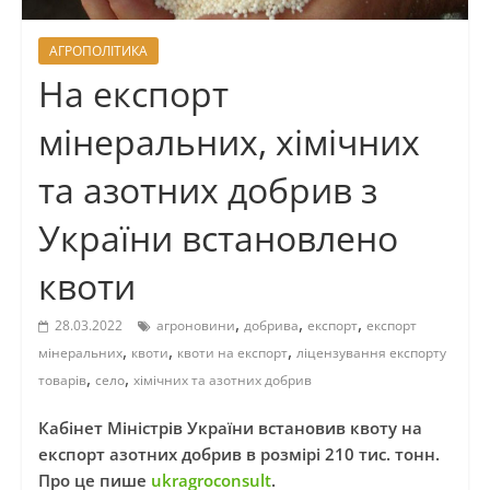
АГРОПОЛІТИКА
На експорт
мінеральних, хімічних
та азотних добрив з
України встановлено
квоти
,
,
,
28.03.2022
агроновини
добрива
експорт
експорт
,
,
,
мінеральних
квоти
квоти на експорт
ліцензування експорту
,
,
товарів
село
хімічних та азотних добрив
Кабінет Міністрів України встановив квоту на
експорт азотних добрив в розмірі 210 тис. тонн.
Про це пише
ukragroconsult
.