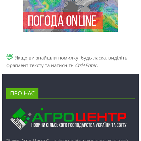
Якщо ви знайшли помилку, будь ласка, виділіть
фрагмент тексту та натисніть
Ctrl+Enter
.
ПРО НАС
“News Агро-Центр”
– інформаційне видання для людей,