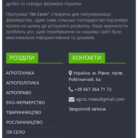
дрібні та середні фермери України.
Програма
“Ля Село”
створена для популяризації
фермерства, адже саме сільське господарство підтримує
країну на шляху до успішного розвитку. Наші журналісти
зроблять усе, щоб перебування на нашому сайті було
максимально інформативним та цікавим.
РОЗДІЛИ
КОНТАКТИ
АГРОТЕХНІКА
Україна, м. Рівне, пров.
Робітничий, 6а
АГРОПОЛІТИКА
+38 067 364 71 72
АГРОПРАВО
agroc.news@gmail.com
ЕКО-ФЕРМЕРСТВО
Зворотній зв’язок
ТВАРИННИЦТВО
РОСЛИННИЦТВО
ЛЯ СЕЛО