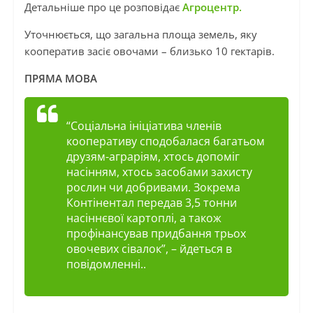
Детальніше про це розповідає
Агроцентр.
Уточнюється, що загальна площа земель, яку
кооператив засіє овочами – близько 10 гектарів.
ПРЯМА МОВА
“Соціальна ініціатива членів
кооперативу сподобалася багатьом
друзям-аграріям, хтось допоміг
насінням, хтось засобами захисту
рослин чи добривами. Зокрема
Контінентал передав 3,5 тонни
насіннєвої картоплі, а також
профінансував придбання трьох
овочевих сівалок”
, – йдеться в
повідомленні..