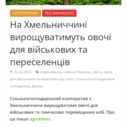
АГРОПОЛІТИКА
РОСЛИННИЦТВО
На Хмельниччині
вирощуватимуть овочі
для військових та
переселенців
,
,
,
22.04.2022
агроновини
новини України
овочі
овочі
,
,
для військових та переселенців
село
Сільськогосподарський
,
кооператив
ферма
Сільськогосподарський кооператив з
Хмельниччини вирощуватиме овочі для
військових та тимчасово переміщених осіб. Про
це пише
agrotimes
.