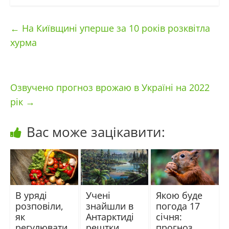
←
На Київщині уперше за 10 років розквітла
хурма
Озвучено прогноз врожаю в Україні на 2022
рік
→
Вас може зацікавити:
В уряді
Учені
Якою буде
розповіли,
знайшли в
погода 17
як
Антарктиді
січня:
регулювати
рештки
прогноз