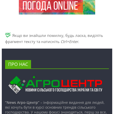
Якщо ви знайшли помилку, будь ласка, виділіть
фрагмент тексту та натисніть
Ctrl+Enter
.
ПРО НАС
“News Агро-Центр”
– інформаційне видання для людей,
які хочуть бути в курсі основних трендів сільського
господарства. У нашому фокусі знаходяться, перш за все,