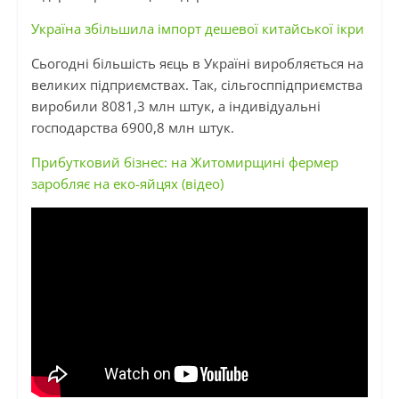
Україна збільшила імпорт дешевої китайської ікри
Сьогодні більшість яєць в Україні виробляється на
великих підприємствах. Так, сільгосппідприємства
виробили 8081,3 млн штук, а індивідуальні
господарства 6900,8 млн штук.
Прибутковий бізнес: на Житомирщині фермер
заробляє на еко-яйцях (відео)