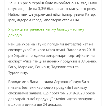
За 2018 рік в Україні було вироблено 14 982,1 млн
штук яєць. Це на 3,3% більше аніж минулого року.
Найактивніше українські яйця імпортували Катар,
Ірак, лідером серед імпортерів стали ОАЕ.
Українці витрачають на їжу більшу частину
доходів
Раніше Україна і Туніс погодили
ветсертіфікат
на
експорт українського м’яса птиці. Загалом за 2018
рік Україна
погодила
ветеринарні сертифікати на
експорт м’яса птиці та яєчних продуктів в Албанію,
Гану, Марокко, Гонконг, Таджикистан та
Туреччину.
Володимир Лапа — глава Державної служби з
питань безпеки харчових продуктів і захисту
споживачів заявив, що протягом 2019-2020 років
для української продукції птахівництва планують
відкрити ринки ще 24 держав.