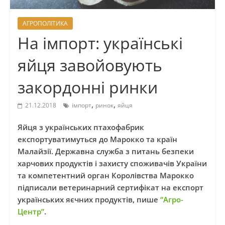
АГРОПОЛІТИКА
На імпорт: українські
яйця завойовують
закордонні ринки
,
,
21.12.2018
імпорт
ринок
яйця
Яйця з українських птахофабрик
експортуватимуться до Марокко та країн
Малайзії. Державна служба з питань безпеки
харчових продуктів і захисту споживачів України
та компетентний орган Королівства Марокко
підписали ветеринарний сертифікат на експорт
українських яєчних продуктів, пише
“Агро-
Центр”
.