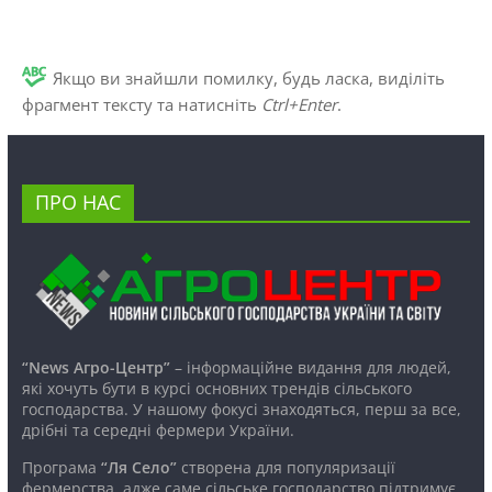
Якщо ви знайшли помилку, будь ласка, виділіть
фрагмент тексту та натисніть
Ctrl+Enter
.
ПРО НАС
“News Агро-Центр”
– інформаційне видання для людей,
які хочуть бути в курсі основних трендів сільського
господарства. У нашому фокусі знаходяться, перш за все,
дрібні та середні фермери України.
Програма
“Ля Село”
створена для популяризації
фермерства, адже саме сільське господарство підтримує