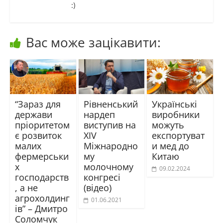
:)
Вас може зацікавити:
“Зараз для
Рівненський
Українські
держави
нардеп
виробники
пріоритетом
виступив на
можуть
є розвиток
XIV
експортуват
малих
Міжнародно
и мед до
фермерськи
му
Китаю
х
молочному
09.02.2024
господарств
конгресі
, а не
(відео)
агрохолдинг
01.06.2021
ів” – Дмитро
Соломчук