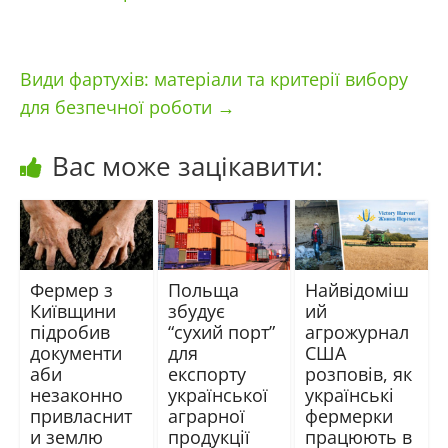
Види фартухів: матеріали та критерії вибору
для безпечної роботи
→
Вас може зацікавити:
Фермер з
Польща
Найвідоміш
Київщини
збудує
ий
підробив
“сухий порт”
агрожурнал
документи
для
США
аби
експорту
розповів, як
незаконно
української
українські
привласнит
аграрної
фермерки
и землю
продукції
працюють в