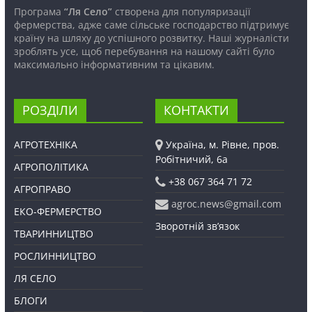
Програма
“Ля Село”
створена для популяризації
фермерства, адже саме сільське господарство підтримує
країну на шляху до успішного розвитку. Наші журналісти
зроблять усе, щоб перебування на нашому сайті було
максимально інформативним та цікавим.
РОЗДІЛИ
КОНТАКТИ
АГРОТЕХНІКА
Україна, м. Рівне, пров.
Робітничий, 6а
АГРОПОЛІТИКА
+38 067 364 71 72
АГРОПРАВО
agroc.news@gmail.com
ЕКО-ФЕРМЕРСТВО
Зворотній зв’язок
ТВАРИННИЦТВО
РОСЛИННИЦТВО
ЛЯ СЕЛО
БЛОГИ