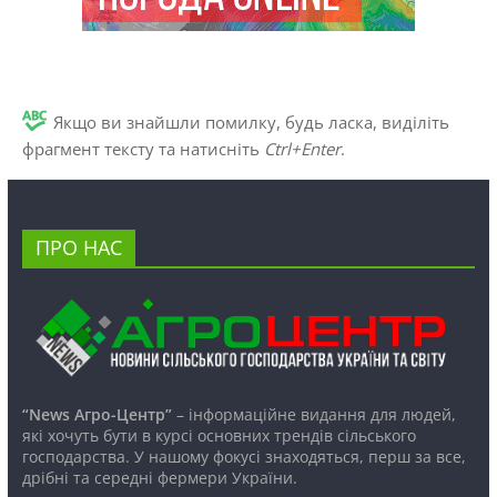
Якщо ви знайшли помилку, будь ласка, виділіть
фрагмент тексту та натисніть
Ctrl+Enter
.
ПРО НАС
“News Агро-Центр”
– інформаційне видання для людей,
які хочуть бути в курсі основних трендів сільського
господарства. У нашому фокусі знаходяться, перш за все,
дрібні та середні фермери України.