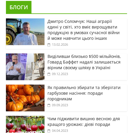
БЛОГИ
Дмитро Соломчук: Наші аграрії
єдині у світі, хто вміє вирощувати
продукцію в умовах сучасної війни
й може навчити цього інших
13.02.2026
Виділивши близько $500 мільйонів,
Говард Баффет надалі залишається
вірним своєму шляху в Україні
09.12.2023
Як правильно збирати та зберігати
гарбузове насіння: поради
городникам
09.09.2023
Чим підживити вишню весною для
кращого урожаю: дієві поради
04.04.2023