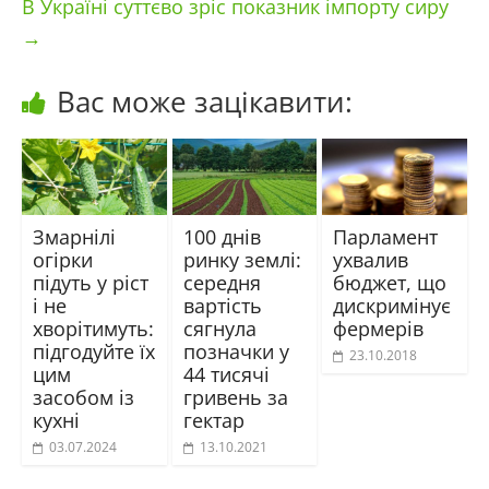
В Україні суттєво зріс показник імпорту сиру
→
Вас може зацікавити:
Змарнілі
100 днів
Парламент
огірки
ринку землі:
ухвалив
підуть у ріст
середня
бюджет, що
і не
вартість
дискримінує
хворітимуть:
сягнула
фермерів
підгодуйте їх
позначки у
23.10.2018
цим
44 тисячі
засобом із
гривень за
кухні
гектар
03.07.2024
13.10.2021