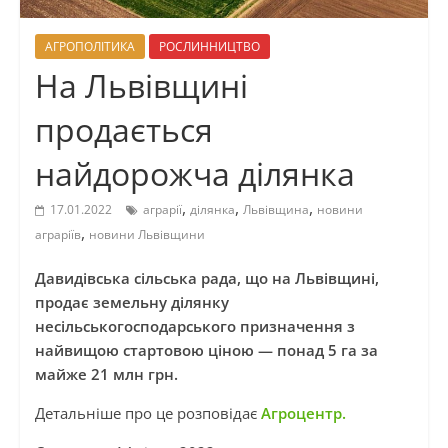
АГРОПОЛІТИКА
РОСЛИННИЦТВО
На Львівщині
продається
найдорожча ділянка
,
,
,
17.01.2022
аграрії
ділянка
Львівщина
новини
,
аграріїв
новини Львівщини
Давидівська сільська рада, що на Львівщині,
продає земельну ділянку
несільськогосподарського призначення з
найвищою стартовою ціною — понад 5 га за
майже 21 млн грн.
Детальніше про це розповідає
Агроцентр.