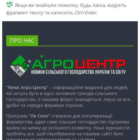
Якщо ви знайшли помилку, будь ласка, виділіть
фрагмент тексту та натисніть
Ctrl+Enter
.
ПРО НАС
“News Агро-Центр”
– інформаційне видання для людей,
які хочуть бути в курсі основних трендів сільського
господарства. У нашому фокусі знаходяться, перш за все,
дрібні та середні фермери України.
Програма
“Ля Село”
створена для популяризації
фермерства, адже саме сільське господарство підтримує
країну на шляху до успішного розвитку. Наші журналісти
зроблять усе, щоб перебування на нашому сайті було
максимально інформативним та цікавим.