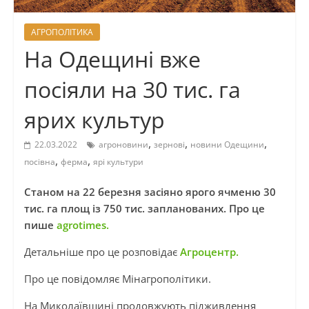
АГРОПОЛІТИКА
На Одещині вже
посіяли на 30 тис. га
ярих культур
,
,
,
22.03.2022
агроновини
зернові
новини Одещини
,
,
посівна
ферма
ярі культури
Станом на 22 березня засіяно ярого ячменю 30
тис. га площ із 750 тис. запланованих. Про це
пише
agrotimes.
Детальніше про це розповідає
Агроцентр.
Про це повідомляє Мінагрополітики.
На Миколаївщині продовжують підживлення