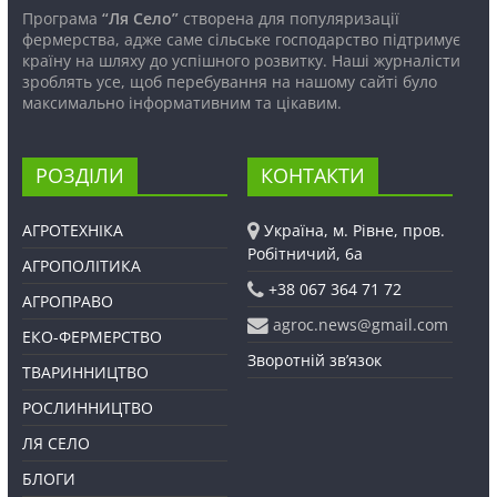
Програма
“Ля Село”
створена для популяризації
фермерства, адже саме сільське господарство підтримує
країну на шляху до успішного розвитку. Наші журналісти
зроблять усе, щоб перебування на нашому сайті було
максимально інформативним та цікавим.
РОЗДІЛИ
КОНТАКТИ
АГРОТЕХНІКА
Україна, м. Рівне, пров.
Робітничий, 6а
АГРОПОЛІТИКА
+38 067 364 71 72
АГРОПРАВО
agroc.news@gmail.com
ЕКО-ФЕРМЕРСТВО
Зворотній зв’язок
ТВАРИННИЦТВО
РОСЛИННИЦТВО
ЛЯ СЕЛО
БЛОГИ