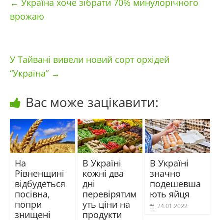
←
Україна хоче зібрати 70% минулорічного
врожаю
У Тайвані вивели новий сорт орхідей
“Україна”
→
Вас може зацікавити:
На
В Україні
В Україні
Рівненщині
кожні два
значно
відбудеться
дні
подешевша
посівна,
перевірятим
ють яйця
попри
уть ціни на
24.01.2022
знищені
продукти