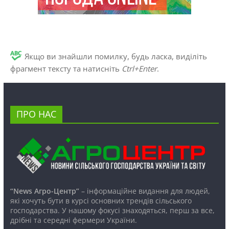
Якщо ви знайшли помилку, будь ласка, виділіть
фрагмент тексту та натисніть
Ctrl+Enter
.
ПРО НАС
“News Агро-Центр”
– інформаційне видання для людей,
які хочуть бути в курсі основних трендів сільського
господарства. У нашому фокусі знаходяться, перш за все,
дрібні та середні фермери України.