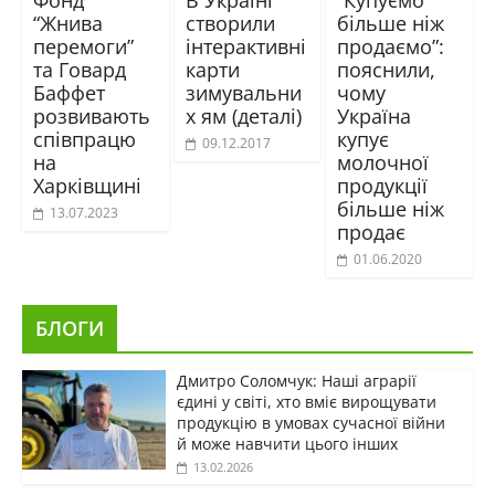
Фонд
В Україні
“Купуємо
“Жнива
створили
більше ніж
перемоги”
інтерактивні
продаємо”:
та Говард
карти
пояснили,
Баффет
зимувальни
чому
розвивають
х ям (деталі)
Україна
співпрацю
купує
09.12.2017
на
молочної
Харківщині
продукції
більше ніж
13.07.2023
продає
01.06.2020
БЛОГИ
Дмитро Соломчук: Наші аграрії
єдині у світі, хто вміє вирощувати
продукцію в умовах сучасної війни
й може навчити цього інших
13.02.2026