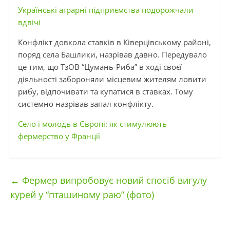
Українські аграрні підприємства подорожчали
вдвічі
Конфлікт довкола ставків в Ківерцівському районі,
поряд села Башлики, назрівав давно. Передувало
це тим, що ТзОВ “Цумань-Риба” в ході своєї
діяльності забороняли місцевим жителям ловити
рибу, відпочивати та купатися в ставках. Тому
системно назрівав запал конфлікту.
Село і молодь в Європі: як стимулюють
фермерство у Франції
←
Фермер випробовує новий спосіб вигулу
курей у “пташиному раю” (фото)