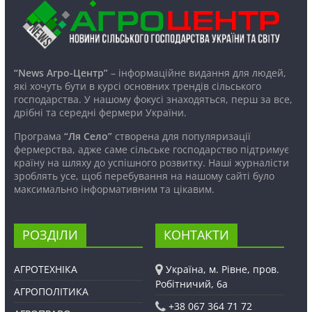
“News Агро-Центр”
– інформаційне видання для людей,
які хочуть бути в курсі основних трендів сільського
господарства. У нашому фокусі знаходяться, перш за все,
дрібні та середні фермери України.
Програма
“Ля Село”
створена для популяризації
фермерства, адже саме сільське господарство підтримує
країну на шляху до успішного розвитку. Наші журналісти
зроблять усе, щоб перебування на нашому сайті було
максимально інформативним та цікавим.
РОЗДІЛИ
КОНТАКТИ
АГРОТЕХНІКА
Україна, м. Рівне, пров.
Робітничий, 6а
АГРОПОЛІТИКА
+38 067 364 71 72