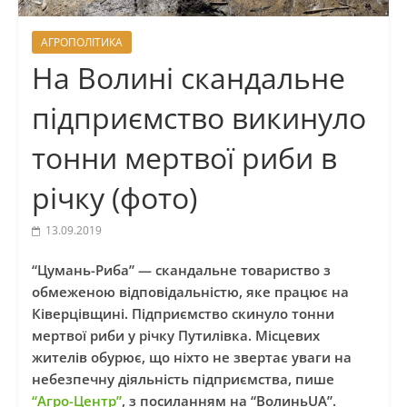
АГРОПОЛІТИКА
На Волині скандальне
підприємство викинуло
тонни мертвої риби в
річку (фото)
13.09.2019
“Цумань-Риба” — скандальне товариство з
обмеженою відповідальністю, яке працює на
Ківерцівщині. Підприємство скинуло тонни
мертвої риби у річку Путилівка. Місцевих
жителів обурює, що ніхто не звертає уваги на
небезпечну діяльність підприємства, пише
“Агро-Центр”
, з посиланням на “ВолиньUA”.