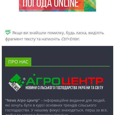
Якщо ви знайшли помилку, будь ласка, виділіть
фрагмент тексту та натисніть
Ctrl+Enter
.
ПРО НАС
“News Агро-Центр”
– інформаційне видання для людей,
які хочуть бути в курсі основних трендів сільського
господарства. У нашому фокусі знаходяться, перш за все,
дрібні та середні фермери України.