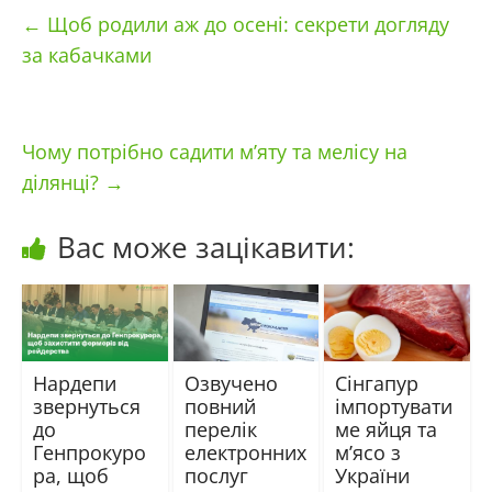
←
Щоб родили аж до осені: секрети догляду
за кабачками
Чому потрібно садити м’яту та мелісу на
ділянці?
→
Вас може зацікавити:
Нардепи
Озвучено
Сінгапур
звернуться
повний
імпортувати
до
перелік
ме яйця та
Генпрокуро
електронних
м’ясо з
ра, щоб
послуг
України