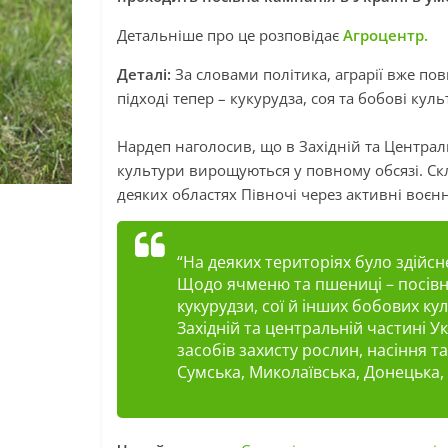
Детальніше про це розповідає
Агроцентр.
Деталі:
За словами політика, аграрії вже по
підході тепер – кукурудза, соя та бобові куль
Нардеп наголосив, що в Західній та Централ
культури вирощуються у повному обсязі. Скла
деяких областях Півночі через активні воєнні 
“На деяких територіях було здійс
Щодо ячменю та пшениці – посівна
кукурудзи, сої й інших бобових ку
Західній та центральній частині У
засобів захисту рослин, насіння та
Сумська, Миколаївська, Донецька, 