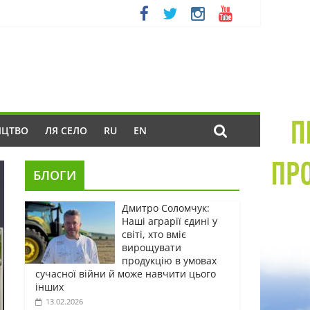
ИЦТВО
ЛЯ СЕЛО
RU
EN
БЛОГИ
Дмитро Соломчук:
Наші аграрії єдині у
світі, хто вміє
вирощувати
продукцію в умовах
сучасної війни й може навчити цього
інших
13.02.2026