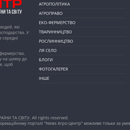
АГРОПОЛІТИКА
АГРОПРАВО
ЕКО-ФЕРМЕРСТВО
людей, які
ТВАРИННИЦТВО
господарства. У
а середні
РОСЛИННИЦТВО
ЛЯ СЕЛО
 фермерства,
у на шляху до
БЛОГИ
е, щоб
ФОТОГАЛЕРЕЯ
ІНШЕ
АЇНИ ТА СВІТУ
. All rights reserved.
формаційному порталі "News Агро-Центр" можливе тільки за ум