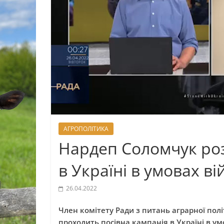
АГРОПОЛІТИКА
Нардеп Соломчук роз
в Україні в умовах ві
26.04.2022
Член комітету Ради з питань аграрної пол
проходить посівна кампанія в Україні в ум