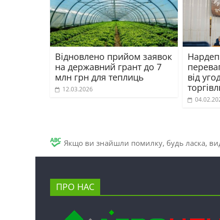
Відновлено прийом заявок
Нардеп 
на державний грант до 7
перева
млн грн для теплиць
від уго
торгів
12.03.2026
04.02.20
Якщо ви знайшли помилку, будь ласка, вид
ПРО НАС