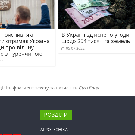
пояснив, які
В Україні здійснено угоди
ги отримає Україна
щодо 254 тисяч га земель
ди про вільну
05.07.2022
лю з Туреччиною
22
іліть фрагмент тексту та натисніть
Ctrl+Enter
.
РОЗДІЛИ
АГРОТЕХНІКА