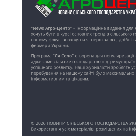
“News Агро-Центр”
– інформаційне видання для 
хочуть бути в курсі основних трендів сільського 
нашому фокусі знаходяться, перш за все, дрібні т
фермери України.
Програма
“Ля Село”
створена для популяризації
адже саме сільське господарство підтримує країн
успішного розвитку. Наші журналісти зроблять ус
перебування на нашому сайті було максимально
інформативним та цікавим.
© 2026
НОВИНИ СІЛЬСЬКОГО ГОСПОДАРСТВА УКР
Використання усіх матеріалів, розміщених на ін