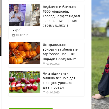
Виділивши близько
$500 мільйонів,
Говард Баффет надалі
залишається вірним
своєму шляху в
Україні
09.12.2023
Як правильно
збирати та зберігати
гарбузове насіння:
поради городникам
09.09.2023
Чим підживити
вишню весною для
кращого урожаю:
дієві поради
04.04.2023