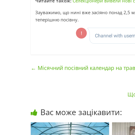
Читайте також:
Селекціонери вивели нові 
Зауважимо, що нині вже засіяно понад 2,5 м
теперішню посівну.
←
Місячний посівний календар на траве
Що
Вас може зацікавити: