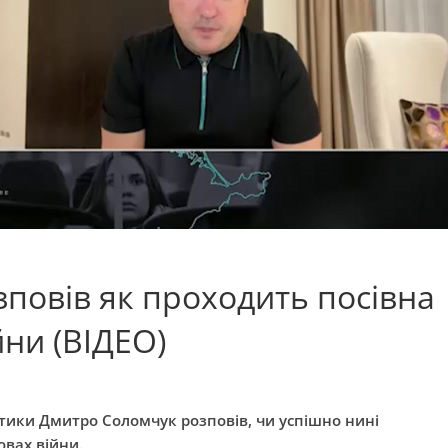
повів як проходить посівна
йни (ВІДЕО)
ітики Дмитро Соломчук розповів, чи успішно нині
овах війни.