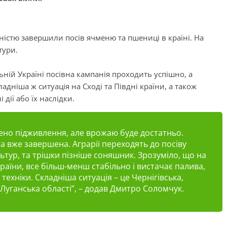
вністю завершили посів ячменю та пшениці в країні. На
тури.
ьній Україні посівна кампанія проходить успішно, а
дніша ж ситуація на Сході та Півдні країни, а також
дії або їх наслідки.
нено підживлення, але врожаю буде достатньо.
 вже завершена. Аграрії переходять до посіву
льтур, та трішки пізніше соняшник. Зрозуміло, що на
країни, все більш-менш стабільно і вистачає палива,
 техніки. Складніша ситуація – це Чернігівська,
Луганська області”
, – додав Дмитро Соломчук.