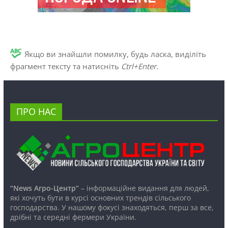
Якщо ви знайшли помилку, будь ласка, виділіть
фрагмент тексту та натисніть
Ctrl+Enter
.
ПРО НАС
“News Агро-Центр”
– інформаційне видання для людей,
які хочуть бути в курсі основних трендів сільського
господарства. У нашому фокусі знаходяться, перш за все,
дрібні та середні фермери України.