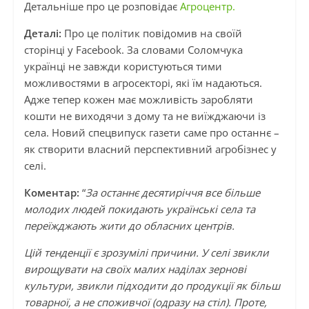
Детальніше про це розповідає
Агроцентр.
Деталі:
Про це політик повідомив на своїй
сторінці у Facebook. За словами Соломчука
українці не завжди користуються тими
можливостями в агросекторі, які їм надаються.
Адже тепер кожен має можливість заробляти
кошти не виходячи з дому та не виїжджаючи із
села. Новий спецвипуск газети саме про останнє –
як створити власний перспективний агробізнес у
селі.
Коментар:
“
За останнє десятиріччя все більше
молодих людей покидають українські села та
переїжджають жити до обласних центрів.
Цій тенденції є зрозумілі причини. У селі звикли
вирощувати на своїх малих наділах зернові
культури, звикли підходити до продукції як більш
товарної, а не споживчої (одразу на стіл). Проте,