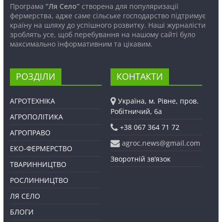
Програма
“Ля Село”
створена для популяризації
фермерства, адже саме сільське господарство підтримує
країну на шляху до успішного розвитку. Наші журналісти
зроблять усе, щоб перебування на нашому сайті було
максимально інформативним та цікавим.
РОЗДІЛИ
КОНТАКТИ
АГРОТЕХНІКА
Україна, м. Рівне, пров.
Робітничий, 6а
АГРОПОЛІТИКА
+38 067 364 71 72
АГРОПРАВО
agroc.news@gmail.com
ЕКО-ФЕРМЕРСТВО
Зворотній зв’язок
ТВАРИННИЦТВО
РОСЛИННИЦТВО
ЛЯ СЕЛО
БЛОГИ