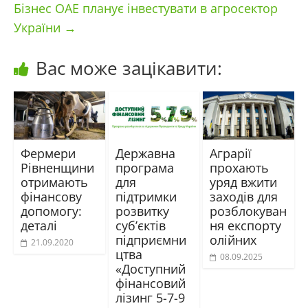
Бізнес ОАЕ планує інвестувати в агросектор
України
→
Вас може зацікавити:
Фермери
Державна
Аграрії
Рівненщини
програма
прохають
отримають
для
уряд вжити
фінансову
підтримки
заходів для
допомогу:
розвитку
розблокуван
деталі
суб’єктів
ня експорту
підприємни
олійних
21.09.2020
цтва
08.09.2025
«Доступний
фінансовий
лізинг 5-7-9