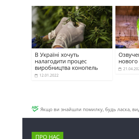
В Україні хочуть
Озвучен
налагодити процес
нового
виробництва конопель
21.04.20
12.01.2022
Якщо ви знайшли помилку, будь ласка, вид
ПРО НАС