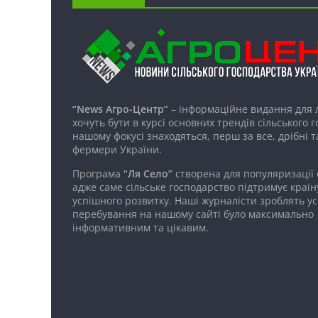
“News Агро-Центр”
– інформаційне видання для 
хочуть бути в курсі основних трендів сільського 
нашому фокусі знаходяться, перш за все, дрібні т
фермери України.
Програма
“Ля Село”
створена для популяризації
адже саме сільське господарство підтримує країн
успішного розвитку. Наші журналісти зроблять ус
перебування на нашому сайті було максимально
інформативним та цікавим.