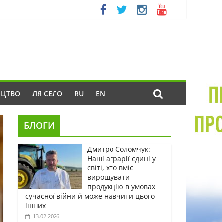
ИЦТВО
ЛЯ СЕЛО
RU
EN
БЛОГИ
Дмитро Соломчук:
Наші аграрії єдині у
світі, хто вміє
вирощувати
продукцію в умовах
сучасної війни й може навчити цього
інших
13.02.2026