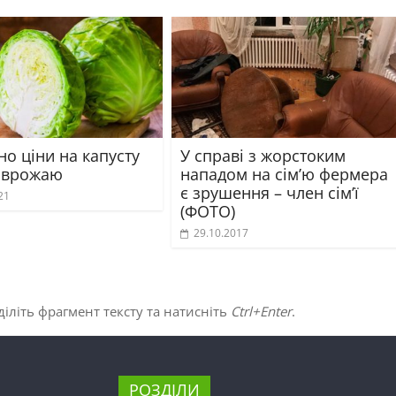
о ціни на капусту
У справі з жорстоким
 врожаю
нападом на сім’ю фермера
є зрушення – член сім’ї
21
(ФОТО)
29.10.2017
іліть фрагмент тексту та натисніть
Ctrl+Enter
.
РОЗДІЛИ