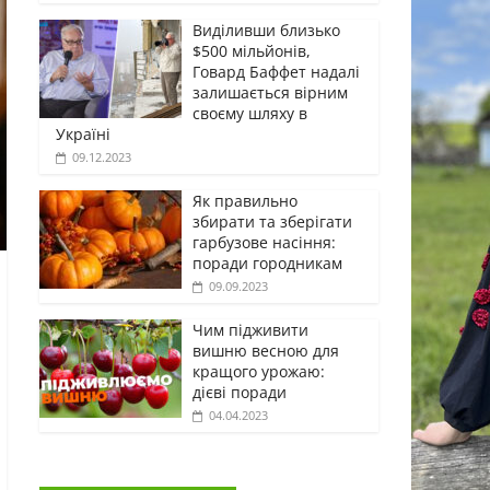
Виділивши близько
$500 мільйонів,
Говард Баффет надалі
залишається вірним
своєму шляху в
Україні
09.12.2023
Як правильно
збирати та зберігати
гарбузове насіння:
поради городникам
09.09.2023
Чим підживити
вишню весною для
кращого урожаю:
дієві поради
04.04.2023