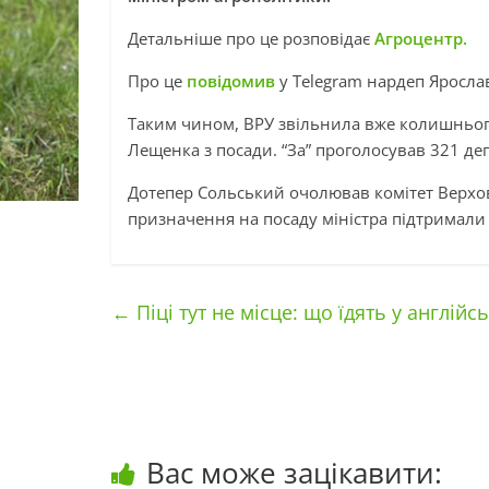
Детальніше про це розповідає
Агроцентр.
Про це
повідомив
у Telegram нардеп Яросла
Таким чином, ВРУ звільнила вже колишнього
Лещенка з посади. “За” проголосував 321 деп
Дотепер Сольський очолював комітет Верховн
призначення на посаду міністра підтримали
←
Піці тут не місце: що їдять у англійс
Вас може зацікавити: