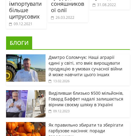
імпортувати
соняшников
31.08.2022
більше
ої олії
цитрусових
26.03.2022
09.12.2021
БЛОГИ
Дмитро Соломчук: Наші аграрії
єдині у світі, хто вміє вирощувати
продукцію в умовах сучасної війни
й може навчити цього інших
13.02.2026
Виділивши близько $500 мільйонів,
Говард Баффет надалі залишається
вірним своєму шляху в Україні
09.12.2023
Як правильно збирати та зберігати
гарбузове насіння: поради