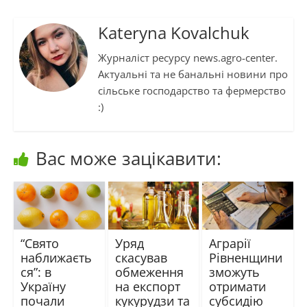
Kateryna Kovalchuk
Журналіст ресурсу news.agro-center.
Актуальні та не банальні новини про
сільське господарство та фермерство
:)
Вас може зацікавити:
“Свято
Уряд
Аграрії
наближаєть
скасував
Рівненщини
ся”: в
обмеження
зможуть
Україну
на експорт
отримати
почали
кукурудзи та
субсидію