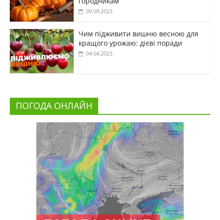
городникам
09.09.2023
Чим підживити вишню весною для
кращого урожаю: дієві поради
04.04.2023
ПОГОДА ОНЛАЙН