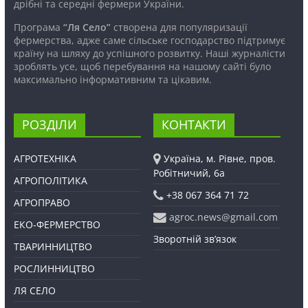
дрібні та середні фермери України.
Програма
“Ля Село”
створена для популяризації
фермерства, адже саме сільське господарство підтримує
країну на шляху до успішного розвитку. Наші журналісти
зроблять усе, щоб перебування на нашому сайті було
максимально інформативним та цікавим.
РОЗДІЛИ
КОНТАКТИ
АГРОТЕХНІКА
Україна, м. Рівне, пров.
Робітничий, 6а
АГРОПОЛІТИКА
+38 067 364 71 72
АГРОПРАВО
agroc.news@gmail.com
ЕКО-ФЕРМЕРСТВО
Зворотній зв’язок
ТВАРИННИЦТВО
РОСЛИННИЦТВО
ЛЯ СЕЛО