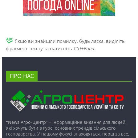
Якщо ви знайшли помилку, будь ласка, виділіть
фрагмент тексту та натисніть
Ctrl+Enter
.
ПРО НАС
“News Агро-Центр”
– інформаційне видання для людей,
які хочуть бути в курсі основних трендів сільського
господарства. У нашому фокусі знаходяться, перш за все,