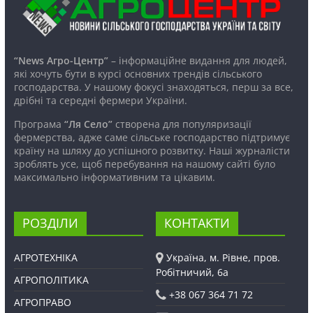
“News Агро-Центр”
– інформаційне видання для людей,
які хочуть бути в курсі основних трендів сільського
господарства. У нашому фокусі знаходяться, перш за все,
дрібні та середні фермери України.
Програма
“Ля Село”
створена для популяризації
фермерства, адже саме сільське господарство підтримує
країну на шляху до успішного розвитку. Наші журналісти
зроблять усе, щоб перебування на нашому сайті було
максимально інформативним та цікавим.
РОЗДІЛИ
КОНТАКТИ
АГРОТЕХНІКА
Україна, м. Рівне, пров.
Робітничий, 6а
АГРОПОЛІТИКА
+38 067 364 71 72
АГРОПРАВО