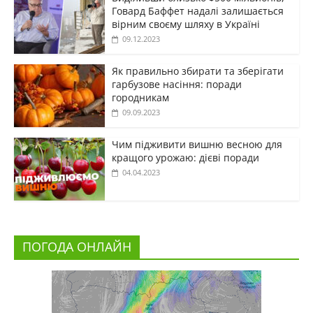
Говард Баффет надалі залишається
вірним своєму шляху в Україні
09.12.2023
Як правильно збирати та зберігати
гарбузове насіння: поради
городникам
09.09.2023
Чим підживити вишню весною для
кращого урожаю: дієві поради
04.04.2023
ПОГОДА ОНЛАЙН