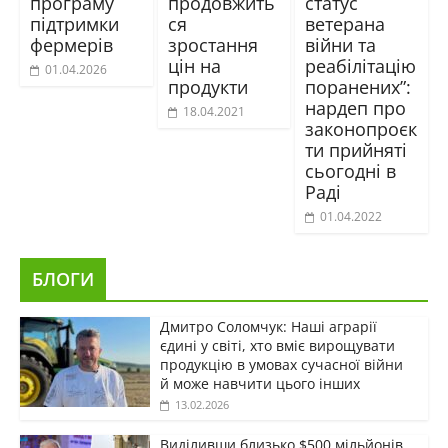
програму
продовжить
статус
підтримки
ся
ветерана
фермерів
зростання
війни та
цін на
реабілітацію
01.04.2026
продукти
поранених”:
нардеп про
18.04.2021
законопроєк
ти прийняті
сьогодні в
Раді
01.04.2022
БЛОГИ
Дмитро Соломчук: Наші аграрії
єдині у світі, хто вміє вирощувати
продукцію в умовах сучасної війни
й може навчити цього інших
13.02.2026
Виділивши близько $500 мільйонів,