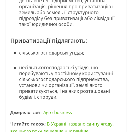
державне с/г підприємство, установа,
організація, рішення про приватизацію її
земель або земель її структурного
підрозділу без приватизації або ліквідації
такої юридичної особи.
Приватизації підлягають:
сільськогосподарські угіддя;
несільськогосподарські угіддя, що
перебувають у постійному користуванні
сільськогосподарського підприємства,
установи чи організації, землі якого
приватизуються, і на яких розташовані
будівлі, споруди.
Джерело:
сайт
Agro-business
Читайте також:
В Україні названо єдину ягоду,
яка цього року дешевша ніж раніше