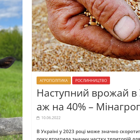
АГРОПОЛІТИКА
РОСЛИННИЦТВО
Наступний врожай в 
аж на 40% – Мінагро
10.06.2022
В Україні у 2023 році може значно скорот
року втратила значну частку територій для