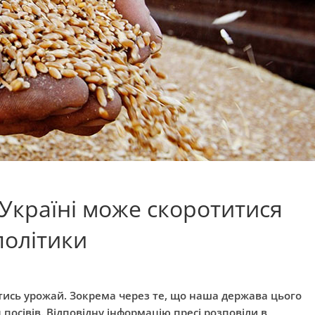
Україні може скоротитися
політики
итись урожай. Зокрема через те, що наша держава цього
 посівів. Відповідну інформацію пресі розповіли в