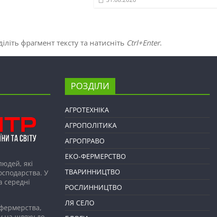
іліть фрагмент тексту та натисніть
Ctrl+Enter
.
РОЗДІЛИ
АГРОТЕХНІКА
АГРОПОЛІТИКА
АГРОПРАВО
ЕКО-ФЕРМЕРСТВО
людей, які
ТВАРИННИЦТВО
господарства. У
а середні
РОСЛИННИЦТВО
ЛЯ СЕЛО
 фермерства,
у на шляху до