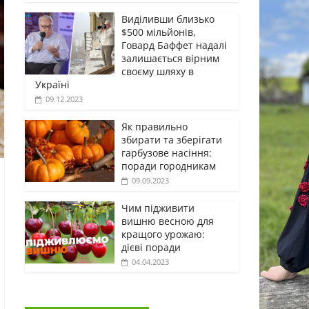
Виділивши близько
$500 мільйонів,
Говард Баффет надалі
залишається вірним
своєму шляху в
Україні
09.12.2023
Як правильно
збирати та зберігати
гарбузове насіння:
поради городникам
09.09.2023
Чим підживити
вишню весною для
кращого урожаю:
дієві поради
04.04.2023