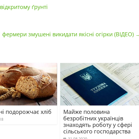
відкритому ґрунті
 фермери змушені викидати якісні огірки (ВІДЕО)
ні подорожчає хліб
Майже половина
безробітних українців
18
знаходять роботу у сфері
сільського господарства
31.08.2020