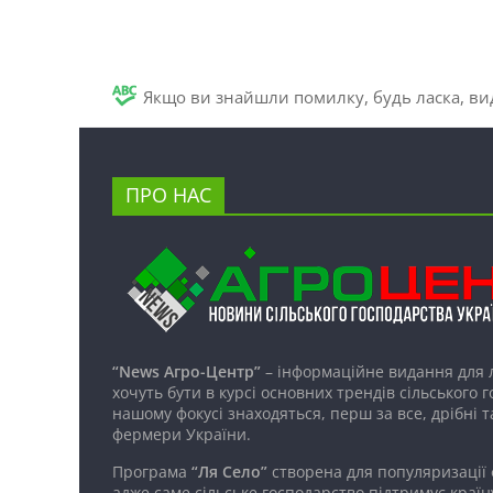
Якщо ви знайшли помилку, будь ласка, вид
ПРО НАС
“News Агро-Центр”
– інформаційне видання для 
хочуть бути в курсі основних трендів сільського 
нашому фокусі знаходяться, перш за все, дрібні т
фермери України.
Програма
“Ля Село”
створена для популяризації
адже саме сільське господарство підтримує країн