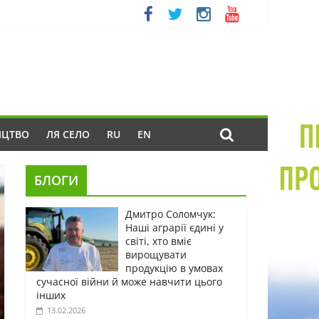
ИЦТВО
ЛЯ СЕЛО
RU
EN
БЛОГИ
Дмитро Соломчук:
Наші аграрії єдині у
світі, хто вміє
вирощувати
продукцію в умовах
сучасної війни й може навчити цього
інших
13.02.2026