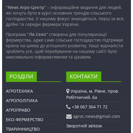
“News Агро-Центр”
– інформаційне видання для людей,
які хочуть бути в курсі основних трендів сільського
господарства. У нашому фокусі знаходяться, перш за все,
дрібні та середні фермери України.
Програма
“Ля Село”
створена для популяризації
фермерства, адже саме сільське господарство підтримує
країну на шляху до успішного розвитку. Наші журналісти
зроблять усе, щоб перебування на нашому сайті було
максимально інформативним та цікавим.
РОЗДІЛИ
КОНТАКТИ
АГРОТЕХНІКА
Україна, м. Рівне, пров.
Робітничий, 6а
АГРОПОЛІТИКА
+38 067 364 71 72
АГРОПРАВО
agroc.news@gmail.com
ЕКО-ФЕРМЕРСТВО
Зворотній зв’язок
ТВАРИННИЦТВО