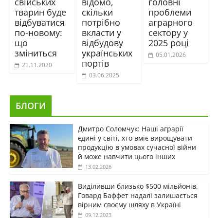
свійських
відомо,
головні
тварин буде
скільки
проблеми
відбуватися
потрібно
аграрного
по-новому:
вкласти у
сектору у
що
відбудову
2025 році
зміниться
українських
05.01.2026
портів
21.11.2020
03.06.2025
БЛОГИ
Дмитро Соломчук: Наші аграрії
єдині у світі, хто вміє вирощувати
продукцію в умовах сучасної війни
й може навчити цього інших
13.02.2026
Виділивши близько $500 мільйонів,
Говард Баффет надалі залишається
вірним своєму шляху в Україні
09.12.2023