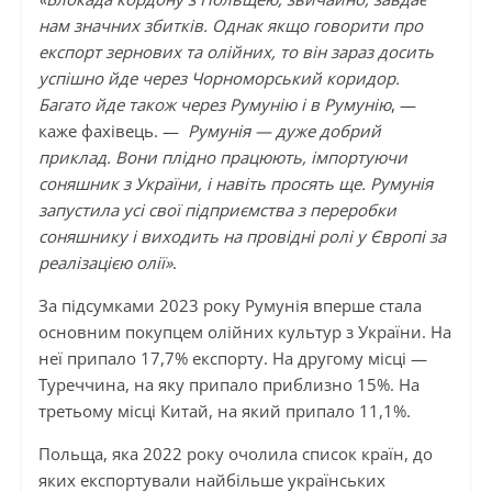
нам значних збитків. Однак якщо говорити про
експорт зернових та олійних, то він зараз досить
успішно йде через Чорноморський коридор.
Багато йде також через Румунію і в Румунію
, —
каже фахівець. —
Румунія — дуже добрий
приклад. Вони плідно працюють, імпортуючи
соняшник з України, і навіть просять ще. Румунія
запустила усі свої підприємства з переробки
соняшнику і виходить на провідні ролі у Європі за
реалізацією олії»
.
За підсумками 2023 року Румунія вперше стала
основним покупцем олійних культур з України. На
неї припало 17,7% експорту. На другому місці —
Туреччина, на яку припало приблизно 15%. На
третьому місці Китай, на який припало 11,1%.
Польща, яка 2022 року очолила список країн, до
яких експортували найбільше українських