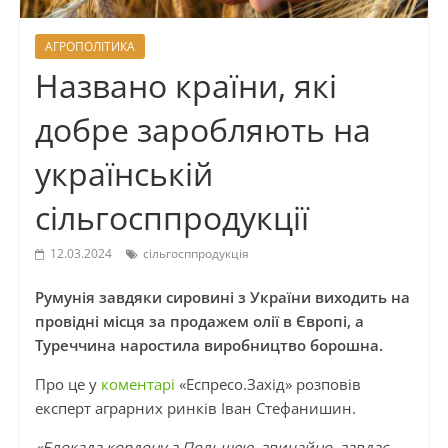
АГРОПОЛІТИКА
Названо країни, які
добре заробляють на
українській
сільгосппродукції
12.03.2024
сільгосппродукція
Румунія завдяки сировині з України виходить на
провідні місця за продажем олії в Європі, а
Туреччина наростила виробництво борошна.
Про це у
коментарі
«Еспресо.Захід» розповів
експерт аграрних ринків Іван Стефанишин.
«Блокада кордону з Польщею, звичайно, завдає