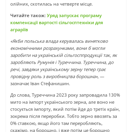
олійних, скотилась на четверте місце.
Читайте також:
Уряд запускає програму
компенсації вартості сільгосптехніки для
аграріїв
«Якби польська влада керувалась винятково
економічними розрахунками, вони б могли
заробити на українській сільгосппродукції так, як
заробляють Румунія і Туреччина. Туреччина, до
речі, завдяки українському зерну тепер грає
провідну роль з виробництва борошна»
, —
зазначає Іван Стефанишин.
До слова, Туреччина 2023 року запровадила 130%
мито на імпорт українського зерна, але воно не
стосується імпорту, який потім йде до третіх країн,
зокрема після переробки. Тобто зерно ввозять за
0% ставкою, якщо його там переробляють,
скажімо, на борошно, і вже потім це борошно