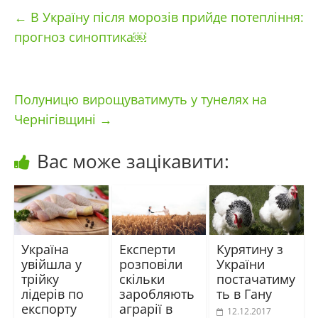
←
В Україну після морозів прийде потепління:
прогноз синоптика￼
Полуницю вирощуватимуть у тунелях на
Чернігівщині
→
Вас може зацікавити:
Україна
Експерти
Курятину з
увійшла у
розповіли
України
трійку
скільки
постачатиму
лідерів по
заробляють
ть в Гану
експорту
аграрії в
12.12.2017