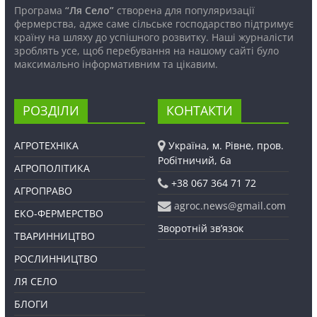
Програма
“Ля Село”
створена для популяризації
фермерства, адже саме сільське господарство підтримує
країну на шляху до успішного розвитку. Наші журналісти
зроблять усе, щоб перебування на нашому сайті було
максимально інформативним та цікавим.
РОЗДІЛИ
КОНТАКТИ
АГРОТЕХНІКА
Україна, м. Рівне, пров.
Робітничий, 6а
АГРОПОЛІТИКА
+38 067 364 71 72
АГРОПРАВО
agroc.news@gmail.com
ЕКО-ФЕРМЕРСТВО
Зворотній зв’язок
ТВАРИННИЦТВО
РОСЛИННИЦТВО
ЛЯ СЕЛО
БЛОГИ