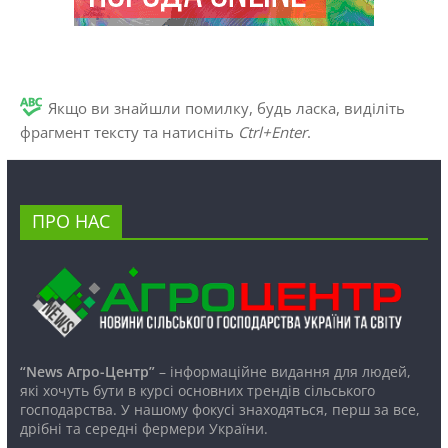
Якщо ви знайшли помилку, будь ласка, виділіть
фрагмент тексту та натисніть
Ctrl+Enter
.
ПРО НАС
“News Агро-Центр”
– інформаційне видання для людей,
які хочуть бути в курсі основних трендів сільського
господарства. У нашому фокусі знаходяться, перш за все,
дрібні та середні фермери України.