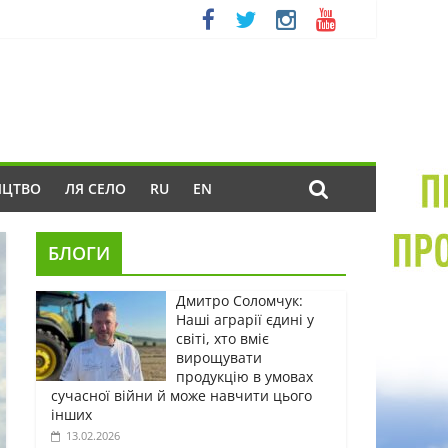
ИЦТВО
ЛЯ СЕЛО
RU
EN
БЛОГИ
Дмитро Соломчук:
Наші аграрії єдині у
світі, хто вміє
вирощувати
продукцію в умовах
сучасної війни й може навчити цього
інших
13.02.2026