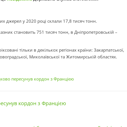
их джерел у 2020 році склали 17,8 тисяч тонн.
казник становить 751 тисяч тонн, в Дніпропетровській –
іксовані тільки в декількох регіонах країни: Закарпатської,
ровоградської, Миколаївської та Житомирській областях.
ково пересунув кордон з Францією
есунув кордон з Францією