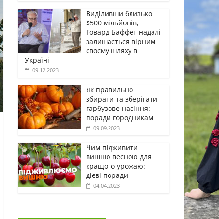
Виділивши близько
$500 мільйонів,
Говард Баффет надалі
залишається вірним
своєму шляху в
Україні
09.12.2023
Як правильно
збирати та зберігати
гарбузове насіння:
поради городникам
09.09.2023
Чим підживити
вишню весною для
кращого урожаю:
дієві поради
04.04.2023