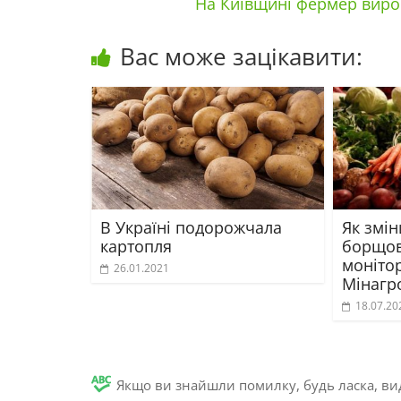
На Київщині фермер вирощ
Вас може зацікавити:
В Україні подорожчала
Як змін
картопля
борщов
моніто
26.01.2021
Мінагр
18.07.20
Якщо ви знайшли помилку, будь ласка, вид