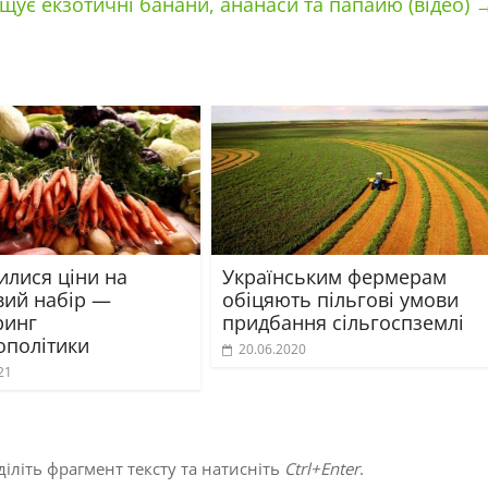
ує екзотичні банани, ананаси та папайю (відео)
илися ціни на
Українським фермерам
ий набір —
обіцяють пільгові умови
ринг
придбання сільгоспземлі
ополітики
20.06.2020
21
іліть фрагмент тексту та натисніть
Ctrl+Enter
.