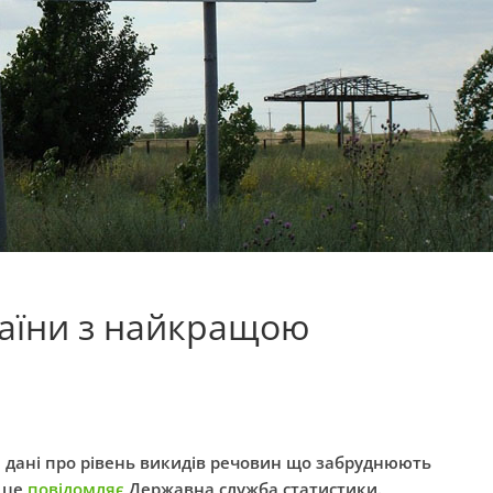
раїни з найкращою
 дані про рівень викидів речовин що забруднюють
о це
повідомляє
Державна служба статистики.