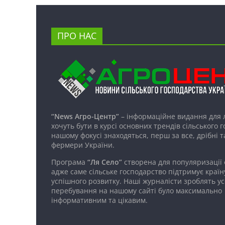
ПРО НАС
“News Агро-Центр”
– інформаційне видання для 
хочуть бути в курсі основних трендів сільського 
нашому фокусі знаходяться, перш за все, дрібні т
фермери України.
Програма
“Ля Село”
створена для популяризації
адже саме сільське господарство підтримує країн
успішного розвитку. Наші журналісти зроблять ус
перебування на нашому сайті було максимально
інформативним та цікавим.