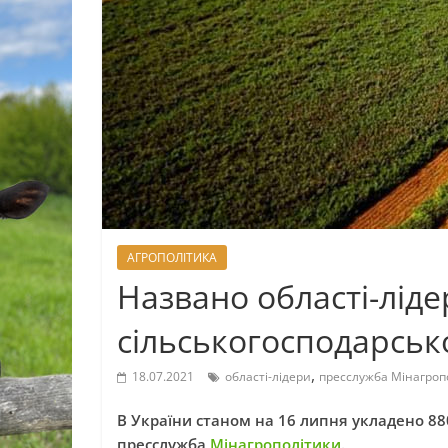
АГРОПОЛІТИКА
Названо області-лід
сільськогосподарсько
,
18.07.2021
області-лідери
пресслужба Мінагроп
В України станом на 16 липня укладено 88
пресслужба
Мінагрополітики
.