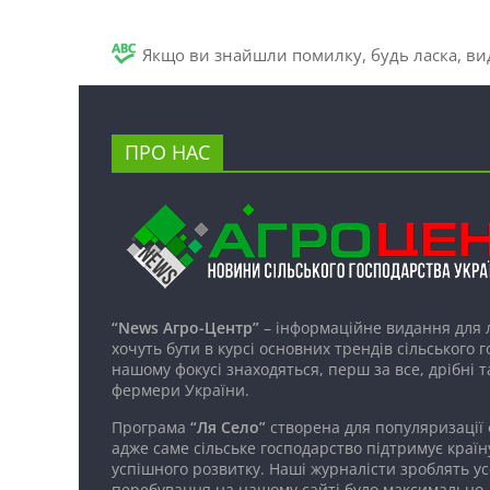
Якщо ви знайшли помилку, будь ласка, вид
ПРО НАС
“News Агро-Центр”
– інформаційне видання для 
хочуть бути в курсі основних трендів сільського 
нашому фокусі знаходяться, перш за все, дрібні т
фермери України.
Програма
“Ля Село”
створена для популяризації
адже саме сільське господарство підтримує країн
успішного розвитку. Наші журналісти зроблять ус
перебування на нашому сайті було максимально