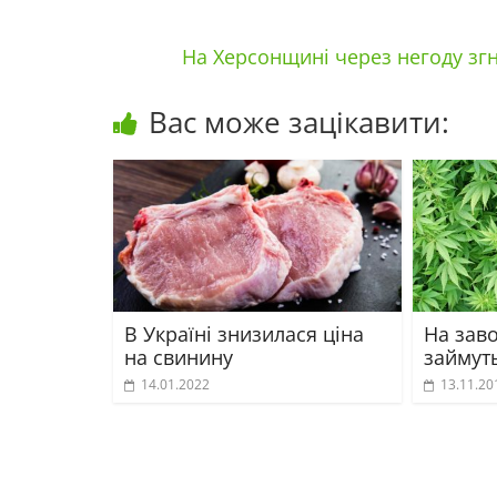
На Херсонщині через негоду згн
Вас може зацікавити:
В Україні знизилася ціна
На зав
на свинину
займут
14.01.2022
13.11.20