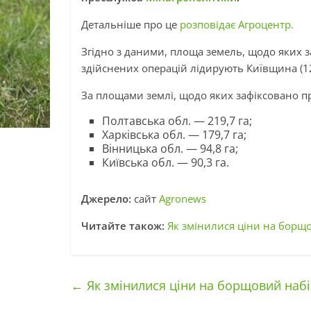
Детальніше про це
розповідає Агроцентр.
Згідно з даними, площа земель, щодо яких за
здійснених операцій лідирують Київщина (12
За площами землі, щодо яких зафіксовано п
Полтавська обл. — 219,7 га;
Харківська обл. — 179,7 га;
Вінницька обл. — 94,8 га;
Київська обл. — 90,3 га.
Джерело:
сайт
Agronews
Читайте також:
Як змінилися ціни на борщ
←
Як змінилися ціни на борщовий наб