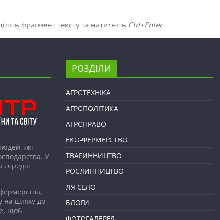
іліть фрагмент тексту та натисніть
Ctrl+Enter
.
РОЗДІЛИ
АГРОТЕХНІКА
АГРОПОЛІТИКА
АГРОПРАВО
ЕКО-ФЕРМЕРСТВО
людей, які
ТВАРИННИЦТВО
господарства. У
а середні
РОСЛИННИЦТВО
ЛЯ СЕЛО
 фермерства,
у на шляху до
БЛОГИ
е, щоб
ФОТОГАЛЕРЕЯ