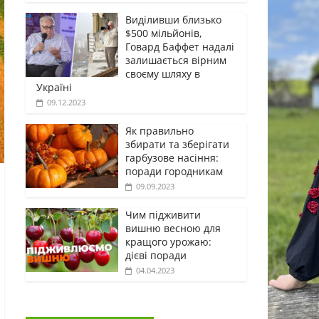
Виділивши близько
$500 мільйонів,
Говард Баффет надалі
залишається вірним
своєму шляху в
Україні
09.12.2023
Як правильно
збирати та зберігати
гарбузове насіння:
поради городникам
09.09.2023
Чим підживити
вишню весною для
кращого урожаю:
дієві поради
04.04.2023