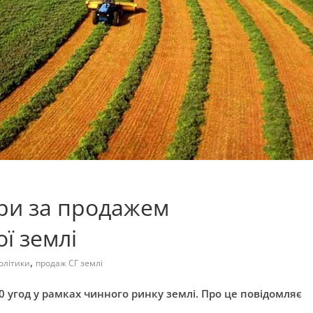
ери за продажем
ї землі
,
олітики
продаж СГ землі
0 угод у рамках чинного ринку землі. Про це повідомляє