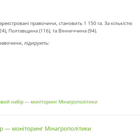
реєстровані правочини, становить 1 150 га. За кількістю
4), Полтавщина (116), та Вінниччина (94).
равочини, лідирують:
овий набір — моніторинг Мінагрополітики
ір — моніторинг Мінагрополітики