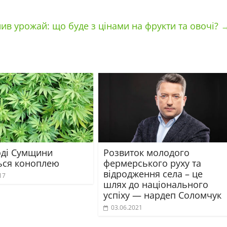
ив урожай: що буде з цінами на фрукти та овочі?
оді Сумщини
Розвиток молодого
ься коноплею
фермерського руху та
відродження села – це
17
шлях до національного
успіху — нардеп Соломчук
03.06.2021