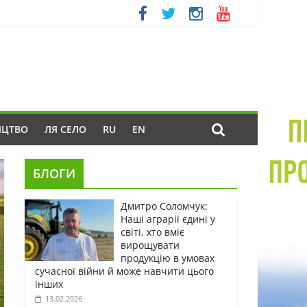
ИЦТВО
ЛЯ СЕЛО
RU
EN
БЛОГИ
Дмитро Соломчук:
Наші аграрії єдині у
світі, хто вміє
вирощувати
продукцію в умовах
сучасної війни й може навчити цього
інших
13.02.2026