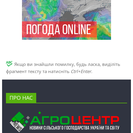
Якщо ви знайшли помилку, будь ласка, виділіть
фрагмент тексту та натисніть
Ctrl+Enter
.
ПРО НАС