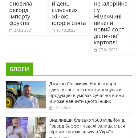
оновила
й день
некалорійна
рекорд
сільських
: у
імпорту
жінок:
Німеччині
фруктів
історія свята
вивели
новий сорт
27.03.2021
15.10.2022
дієтичної
картоплі
27.01.2022
БЛОГИ
Дмитро Соломчук: Наші аграрії
єдині у світі, хто вміє вирощувати
продукцію в умовах сучасної війни
й може навчити цього інших
13.02.2026
Виділивши близько $500 мільйонів,
Говард Баффет надалі залишається
вірним своєму шляху в Україні