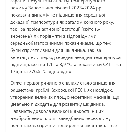
сарани. Результати аналізу температурного
режиму Запорізької області 2023–2024 рр.
показали динамічне підвищення середньої
декадної температури як загалом кожного року,
так і за період активної вегетації (квітень-
вересень), як порівняти з відповідними
середньобагаторічними показниками, що теж
були сприятливими для шкідника. Так, за
вегетаційний період середня декадна температура
підвищилася на 1,1 та 3,9 °С, а показни ки САТ – на
176,5 та 776,5 °С відповідно.
Отже, першопричиною спалаху стало знищення
рашистами греблі Каховської ГЕС і, як наслідок,
утворення великих площ очеретяних масивів, що
ідеально підходять для розвитку шкідника.
Наявність довкола великої кількості інших
необроблених площ і занедбаних через війну
полів також сприяли поширенню шкідника. І все