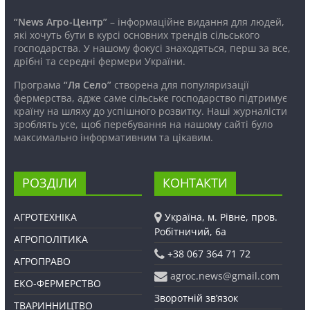
“News Агро-Центр”
– інформаційне видання для людей,
які хочуть бути в курсі основних трендів сільського
господарства. У нашому фокусі знаходяться, перш за все,
дрібні та середні фермери України.
Програма
“Ля Село”
створена для популяризації
фермерства, адже саме сільське господарство підтримує
країну на шляху до успішного розвитку. Наші журналісти
зроблять усе, щоб перебування на нашому сайті було
максимально інформативним та цікавим.
РОЗДІЛИ
КОНТАКТИ
АГРОТЕХНІКА
Україна, м. Рівне, пров.
Робітничий, 6а
АГРОПОЛІТИКА
+38 067 364 71 72
АГРОПРАВО
agroc.news@gmail.com
ЕКО-ФЕРМЕРСТВО
Зворотній зв’язок
ТВАРИННИЦТВО