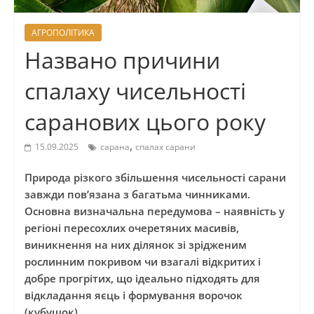
АГРОПОЛІТИКА
Названо причини
спалаху чисельності
саранових цього року
,
15.09.2025
сарана
спалах сарани
Природа різкого збільшення чисельності сарани
завжди пов’язана з багатьма чинниками.
Основна визначальна передумова – наявність у
регіоні пересохлих очеретяних масивів,
виникнення на них ділянок зі зрідженим
рослинним покривом чи взагалі відкритих і
добре прогрітих, що ідеально підходять для
відкладання яєць і формування ворочок
(кубушок),