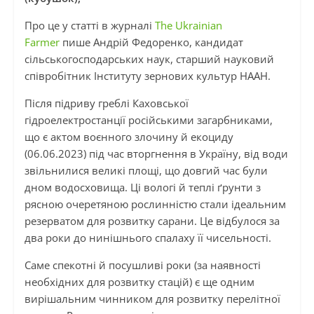
Про це у статті в журналі
The Ukrainian
Farmer
пише Андрій Федоренко, кандидат
сільськогосподарських наук, старший науковий
співробітник Інституту зернових культур НААН.
Після підриву греблі Каховської
гідроелектростанції російськими загарбниками,
що є актом воєнного злочину й екоциду
(06.06.2023) під час вторгнення в Україну, від води
звільнилися великі площі, що довгий час були
дном водосховища. Ці вологі й теплі ґрунти з
рясною очеретяною рослинністю стали ідеальним
резерватом для розвитку сарани. Це відбулося за
два роки до нинішнього спалаху її чисельності.
Саме спекотні й посушливі роки (за наявності
необхідних для розвитку стацій) є ще одним
вирішальним чинником для розвитку перелітної