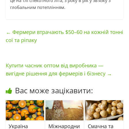
це на тлі спекотного літа, з року в рік у зв’язку з
глобальним потеплінням.
←
Фермери втрачають $50–60 на кожній тонні
сої та ріпаку
Купити часник оптом від виробника —
вигідне рішення для фермерів і бізнесу
→
Вас може зацікавити:
Україна
Міжнародни
Смачна та