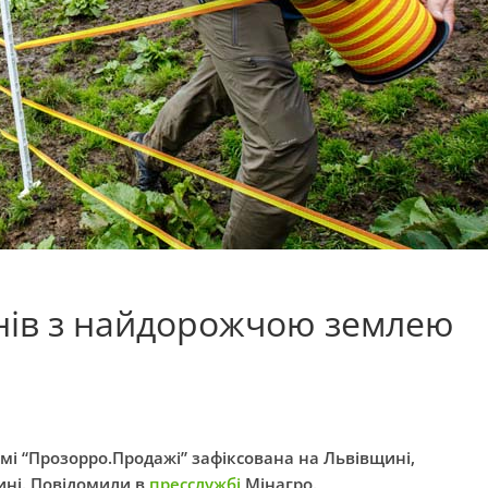
нів з найдорожчою землею
емі “Прозорро.Продажі” зафіксована на Львівщині,
ині. Повідомили в
пресслужбі
Мінагро.