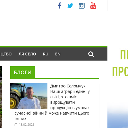
ИЦТВО
ЛЯ СЕЛО
RU
EN
БЛОГИ
Дмитро Соломчук:
Наші аграрії єдині у
світі, хто вміє
вирощувати
продукцію в умовах
сучасної війни й може навчити цього
інших
13.02.2026