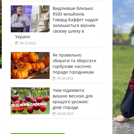
Виділивши близько
$500 мільйонів,
Говард Баффет надалі
залишається вірним
своєму шляху в
Україні
09.12.2023
Як правильно
збирати та зберігати
гарбузове насіння:
поради городникам
09.09.2023
Чим підживити
вишню весною для
кращого урожаю:
дієві поради
04.04.2023