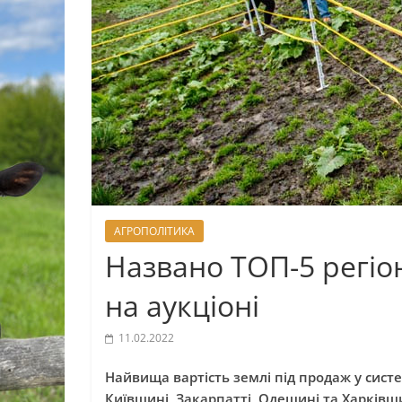
АГРОПОЛІТИКА
Названо ТОП-5 регіо
на аукціоні
11.02.2022
Найвища вартість землі під продаж у сист
Київщині, Закарпатті, Одещині та Харківщ