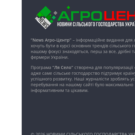
“News Агро-Центр”
– інформаційне видання для 
хочуть бути в курсі основних трендів сільського 
нашому фокусі знаходяться, перш за все, дрібні т
фермери України.
Програма
“Ля Село”
створена для популяризації
адже саме сільське господарство підтримує країн
успішного розвитку. Наші журналісти зроблять ус
перебування на нашому сайті було максимально
інформативним та цікавим.
© 2026
НОВИНИ СІЛЬСЬКОГО ГОСПОДАРСТВА УКР