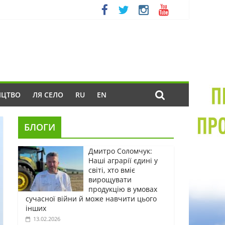
ИЦТВО
ЛЯ СЕЛО
RU
EN
БЛОГИ
Дмитро Соломчук:
Наші аграрії єдині у
світі, хто вміє
вирощувати
продукцію в умовах
сучасної війни й може навчити цього
інших
13.02.2026