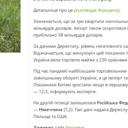
Детальніше про це
розповідає Агроцентр.
Зазначається, що за три квартали ниннішньо
мільярдів доларів. Імпорт також скоротився 
приблизно 38 мільярдів доларів.
За даними Держстату, рівень негативного са
Відзначається, що минулоріч цей показник 
Україна вела торгівлю майже з 230 країнами 
Під час пандемії найбільшим торговельним
зовнішньому обороті України, а це імпорт т
Показники Китаю зростали: якщо в першому к
— 12,5, інформують експерти.
На другій позиції залишилася
Російська Фед
—
Німеччина
(7,2). Такі дані надала Держс
Польща та США.
Джерело:
сайт
Agronews