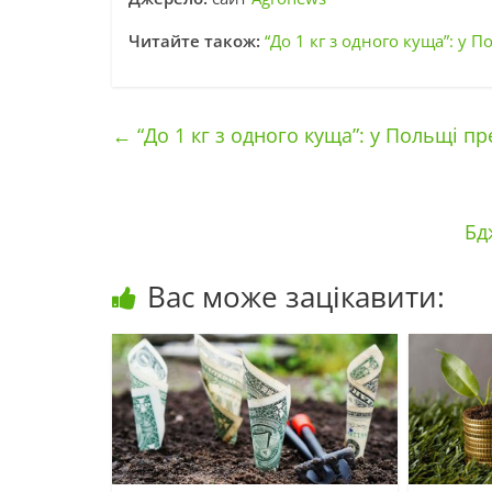
Читайте також:
“До 1 кг з одного куща”: у
←
“До 1 кг з одного куща”: у Польщі п
Бд
Вас може зацікавити: