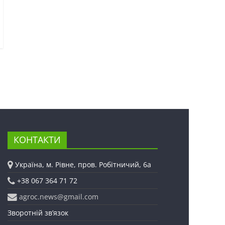
КОНТАКТИ
Україна, м. Рівне, пров. Робітничий, 6а
+38 067 364 71 72
agroc.news@gmail.com
Зворотній зв’язок