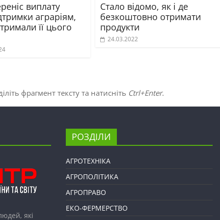
реніс виплату
Стало відомо, як і де
дтримки аграріям,
безкоштовно отримати
отримали її цього
продукти
24.03.2022
24
іліть фрагмент тексту та натисніть
Ctrl+Enter
.
РОЗДІЛИ
АГРОТЕХНІКА
АГРОПОЛІТИКА
АГРОПРАВО
ЕКО-ФЕРМЕРСТВО
людей, які