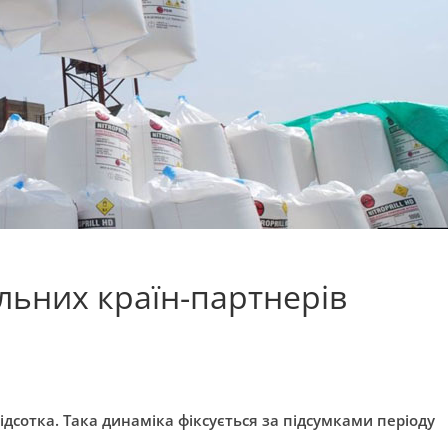
льних країн-партнерів
відсотка. Така динаміка фіксується за підсумками періоду