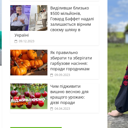
Виділивши близько
$500 мільйонів,
Говард Баффет надалі
залишається вірним
своєму шляху в
Україні
09.12.2023
Як правильно
збирати та зберігати
гарбузове насіння:
поради городникам
09.09.2023
Чим підживити
вишню весною для
кращого урожаю:
дієві поради
04.04.2023