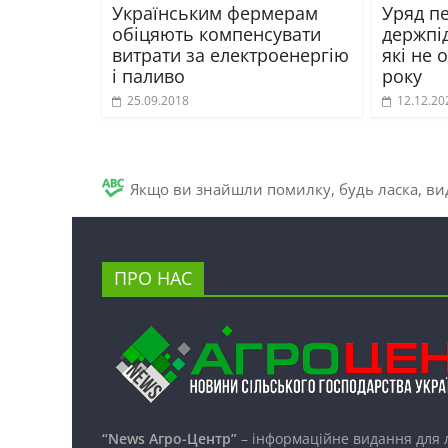
Українським фермерам
Уряд пе
обіцяють компенсувати
держпі
витрати за електроенергію
які не 
і паливо
року
25.09.2018
12.12.20
Якщо ви знайшли помилку, будь ласка, вид
ПРО НАС
“News Агро-Центр”
– інформаційне видання для 