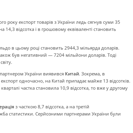
го року експорт товарів з України ледь сягнув суми 35
на 14,3 відсотка і в грошовому еквіваленті становить
льдо в цьому році становить 2944,3 мільярда доларів.
також був негативний — 7204 мільйони доларів. Тоді
світу.
 партнером України виявився
Китай
. Зокрема, в
а експорт одночасно, на Китай припадає майже 13 відсотків.
варталі частка становила 10,9 відсотка, то вже у другому
ерація
з часткою 8,7 відсотка, а на третій
лужба статистики. Серйозними партнерами України були