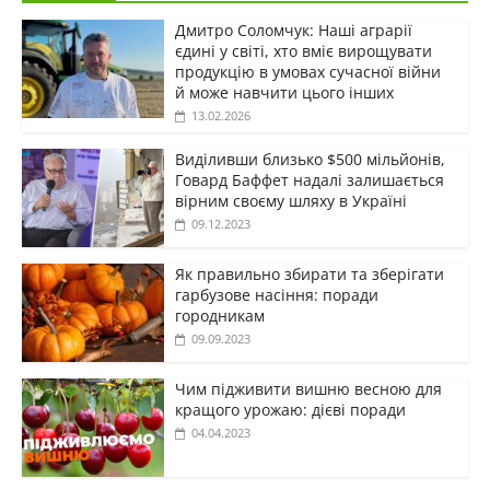
Дмитро Соломчук: Наші аграрії
єдині у світі, хто вміє вирощувати
продукцію в умовах сучасної війни
й може навчити цього інших
13.02.2026
Виділивши близько $500 мільйонів,
Говард Баффет надалі залишається
вірним своєму шляху в Україні
09.12.2023
Як правильно збирати та зберігати
гарбузове насіння: поради
городникам
09.09.2023
Чим підживити вишню весною для
кращого урожаю: дієві поради
04.04.2023