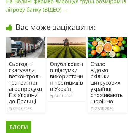
На Волині фермер вирощує груші розміром із
літрову банку (ВІДЕО)
→
Вас може зацікавити:
Сьогодні
Опублікован
Стало
скасували
о підсумки
відомо
ветконтроль
використанн
скільки
транзитної
я пестицидів
цитрусових
агропродукц
в Україні
українці
ії з України
споживають
04.01.2021
до Польщі
щорічно
09.03.2023
27.10.2020
БЛОГИ