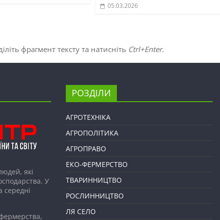
05.03.2026
іліть фрагмент тексту та натисніть
Ctrl+Enter
.
РОЗДІЛИ
АГРОТЕХНІКА
АГРОПОЛІТИКА
АГРОПРАВО
ЕКО-ФЕРМЕРСТВО
людей, які
ТВАРИННИЦТВО
господарства. У
а середні
РОСЛИННИЦТВО
ЛЯ СЕЛО
 фермерства,