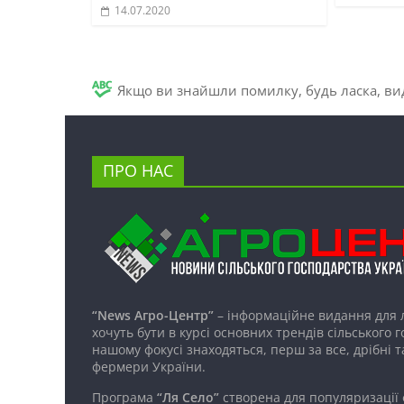
14.07.2020
Якщо ви знайшли помилку, будь ласка, вид
ПРО НАС
“News Агро-Центр”
– інформаційне видання для 
хочуть бути в курсі основних трендів сільського 
нашому фокусі знаходяться, перш за все, дрібні т
фермери України.
Програма
“Ля Село”
створена для популяризації