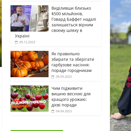
Виділивши близько
$500 мільйонів,
Говард Баффет надалі
залишається вірним
своєму шляху в
Україні
09.12.2023
Як правильно
збирати та зберігати
гарбузове насіння:
поради городникам
09.09.2023
Чим підживити
вишню весною для
кращого урожаю:
дієві поради
04.04.2023