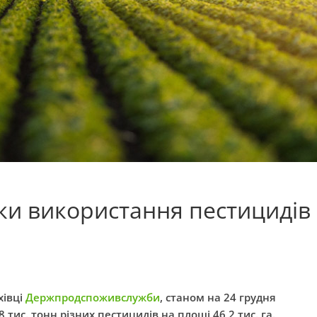
ки використання пестицидів
хівці
Держпродспоживслужби
, станом на 24 грудня
 тис. тонн різних пестицидів на площі 46,2 тис. га.