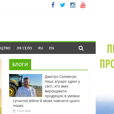
ИЦТВО
ЛЯ СЕЛО
RU
EN
БЛОГИ
Дмитро Соломчук:
Наші аграрії єдині у
світі, хто вміє
вирощувати
продукцію в умовах
сучасної війни й може навчити цього
інших
13.02.2026