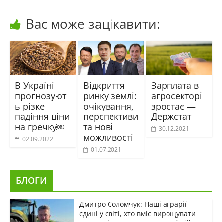
Вас може зацікавити:
В Україні
Відкриття
Зарплата в
прогнозуют
ринку землі:
агросекторі
ь різке
очікування,
зростає —
падіння ціни
перспективи
Держстат
на гречку￼
та нові
30.12.2021
можливості
02.09.2022
01.07.2021
БЛОГИ
Дмитро Соломчук: Наші аграрії
єдині у світі, хто вміє вирощувати