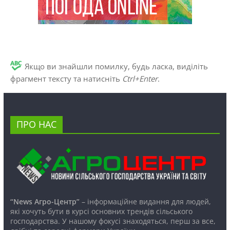
Якщо ви знайшли помилку, будь ласка, виділіть
фрагмент тексту та натисніть
Ctrl+Enter
.
ПРО НАС
“News Агро-Центр”
– інформаційне видання для людей,
які хочуть бути в курсі основних трендів сільського
господарства. У нашому фокусі знаходяться, перш за все,