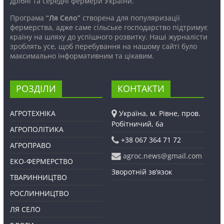
дрібні та середні фермери України.
Програма
“Ля Село”
створена для популяризації
фермерства, адже саме сільське господарство підтримує
країну на шляху до успішного розвитку. Наші журналісти
зроблять усе, щоб перебування на нашому сайті було
максимально інформативним та цікавим.
РОЗДІЛИ
КОНТАКТИ
АГРОТЕХНІКА
Україна, м. Рівне, пров.
Робітничий, 6а
АГРОПОЛІТИКА
+38 067 364 71 72
АГРОПРАВО
agroc.news@gmail.com
ЕКО-ФЕРМЕРСТВО
Зворотній зв’язок
ТВАРИННИЦТВО
РОСЛИННИЦТВО
ЛЯ СЕЛО