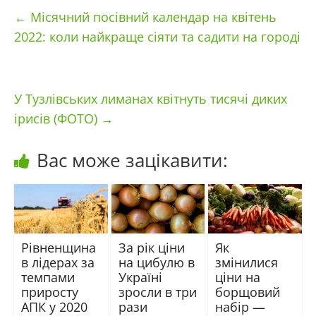
←
Місячний посівний календар на квітень
2022: коли найкраще сіяти та садити на городі
У Тузлівських лиманах квітнуть тисячі диких
ірисів (ФОТО)
→
Вас може зацікавити:
Рівненщина
За рік ціни
Як
в лідерах за
на цибулю в
змінилися
темпами
Україні
ціни на
приросту
зросли в три
борщовий
АПК у 2020
рази
набір —