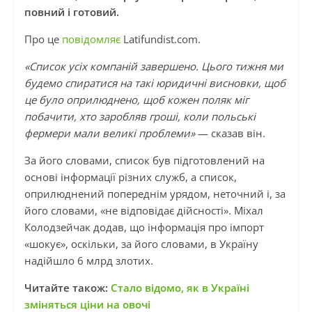
повний і готовий.
Про це
повідомляє
Latifundist.сom.
«Список усіх компаній завершено. Цього тижня ми
будемо спиратися на такі юридичні висновки, щоб
це було оприлюднено, щоб кожен поляк міг
побачити, хто заробляв гроші, коли польські
фермери мали великі проблеми»
— сказав він.
За його словами, список був підготовлений на
основі інформації різних служб, а список,
оприлюднений попереднім урядом, неточний і, за
його словами, «не відповідає дійсності». Міхал
Колодзейчак додав, що інформація про імпорт
«шокує», оскільки, за його словами, в Україну
надійшло 6 млрд злотих.
Читайте також:
Стало відомо, як в Україні
зміняться ціни на овочі