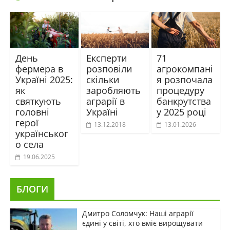
День
Експерти
71
фермера в
розповіли
агрокомпані
Україні 2025:
скільки
я розпочала
як
заробляють
процедуру
святкують
аграрії в
банкрутства
головні
Україні
у 2025 році
герої
13.12.2018
13.01.2026
українськог
о села
19.06.2025
БЛОГИ
Дмитро Соломчук: Наші аграрії
єдині у світі, хто вміє вирощувати