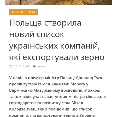
АГРОПОЛІТИКА
Польща створила
новий список
українських компаній,
які експортували зерно
13.02.2024
зерно
У неділю премʼєр-міністр Польщі Дональд Туск
провів зустріч із мешканцями Мороґу у
Вармінсько-Мазурському воєводстві. У заході
також взяв участь заступник міністра сільського
господарства та розвитку села Міхал
Колодзейчак, який повідомив, що список
компаній, які імпортували зерно з України,