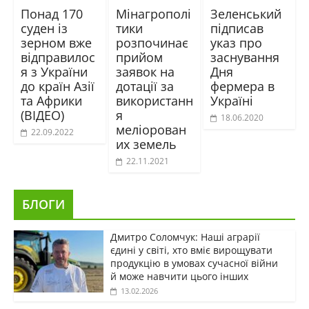
Понад 170
Мінагрополі
Зеленський
суден із
тики
підписав
зерном вже
розпочинає
указ про
відправилос
прийом
заснування
я з України
заявок на
Дня
до країн Азії
дотації за
фермера в
та Африки
використанн
Україні
(ВІДЕО)
я
18.06.2020
меліорован
22.09.2022
их земель
22.11.2021
БЛОГИ
Дмитро Соломчук: Наші аграрії
єдині у світі, хто вміє вирощувати
продукцію в умовах сучасної війни
й може навчити цього інших
13.02.2026