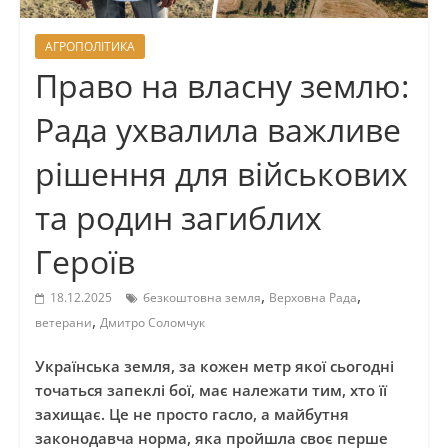
АГРОПОЛІТИКА
Право на власну землю:
Рада ухвалила важливе
рішення для військових
та родин загиблих
Героїв
,
,
18.12.2025
безкоштовна земля
Верховна Рада
,
ветерани
Дмитро Соломчук
Українська земля, за кожен метр якої сьогодні
точаться запеклі бої, має належати тим, хто її
захищає. Це не просто гасло, а майбутня
законодавча норма, яка пройшла своє перше