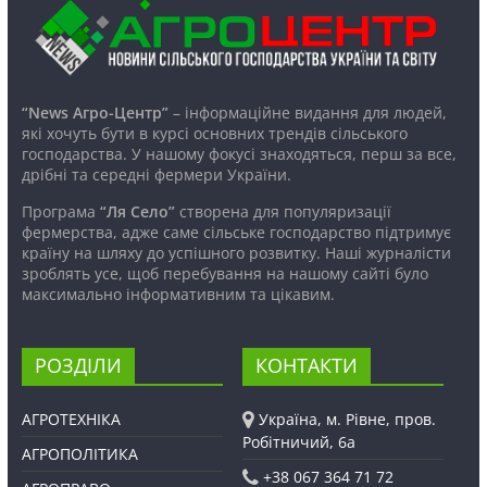
“News Агро-Центр”
– інформаційне видання для людей,
які хочуть бути в курсі основних трендів сільського
господарства. У нашому фокусі знаходяться, перш за все,
дрібні та середні фермери України.
Програма
“Ля Село”
створена для популяризації
фермерства, адже саме сільське господарство підтримує
країну на шляху до успішного розвитку. Наші журналісти
зроблять усе, щоб перебування на нашому сайті було
максимально інформативним та цікавим.
РОЗДІЛИ
КОНТАКТИ
АГРОТЕХНІКА
Україна, м. Рівне, пров.
Робітничий, 6а
АГРОПОЛІТИКА
+38 067 364 71 72