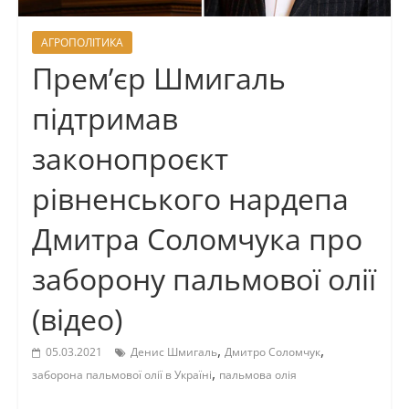
АГРОПОЛІТИКА
Прем’єр Шмигаль
підтримав
законопроєкт
рівненського нардепа
Дмитра Соломчука про
заборону пальмової олії
(відео)
,
,
05.03.2021
Денис Шмигаль
Дмитро Соломчук
,
заборона пальмової олії в Україні
пальмова олія