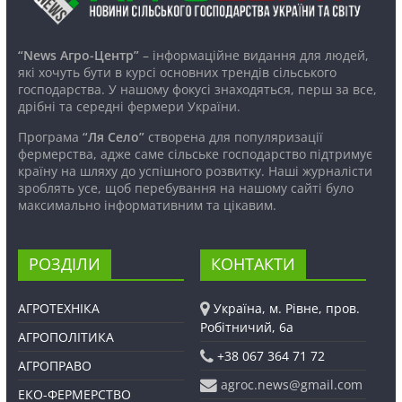
“News Агро-Центр”
– інформаційне видання для людей,
які хочуть бути в курсі основних трендів сільського
господарства. У нашому фокусі знаходяться, перш за все,
дрібні та середні фермери України.
Програма
“Ля Село”
створена для популяризації
фермерства, адже саме сільське господарство підтримує
країну на шляху до успішного розвитку. Наші журналісти
зроблять усе, щоб перебування на нашому сайті було
максимально інформативним та цікавим.
РОЗДІЛИ
КОНТАКТИ
АГРОТЕХНІКА
Україна, м. Рівне, пров.
Робітничий, 6а
АГРОПОЛІТИКА
+38 067 364 71 72
АГРОПРАВО
agroc.news@gmail.com
ЕКО-ФЕРМЕРСТВО