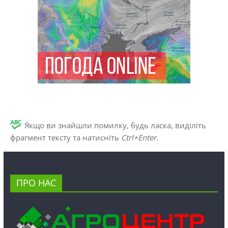
Якщо ви знайшли помилку, будь ласка, виділіть
фрагмент тексту та натисніть
Ctrl+Enter
.
ПРО НАС