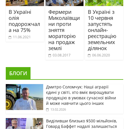
В Україні
Фермери
В Україні з
олія
Миколаївщи
10 червня
подорожчал
ни проти
запустять
а на 75%
зняття
онлайн-
мораторію
реєстрацію
11.06.2021
на продаж
земельних
землі
ділянок
03.08.2017
06.06.2020
БЛОГИ
Дмитро Соломчук: Наші аграрії
єдині у світі, хто вміє вирощувати
продукцію в умовах сучасної війни
й може навчити цього інших
13.02.2026
Виділивши близько $500 мільйонів,
Говард Баффет надалі залишається