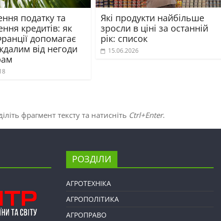
ння податку та
Які продукти найбільше
ння кредитів: як
зросли в ціні за останній
Франції допомагає
рік: список
ждалим від негоди
15.06.2026
рам
18
іліть фрагмент тексту та натисніть
Ctrl+Enter
.
РОЗДІЛИ
АГРОТЕХНІКА
АГРОПОЛІТИКА
АГРОПРАВО