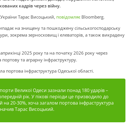
кованих кадрів через війну.
 України Тарас Висоцький,
повідомляє
Bloomberg.
рипадає на знищену та пошкоджену сільськогосподарську
тури, зокрема зерносховищ і елеваторів, а також викрадену
наприкінці 2025 року та на початку 2026 року через
а портову та аграрну інфраструктуру.
а портова інфраструктура Одеської області.
у порти Великої Одеси зазнали понад 180 ударів –
опередній рік. У пікові періоди це призводило до
 на 20-30%, хоча загалом портова інфраструктура
азначив Тарас Висоцький.