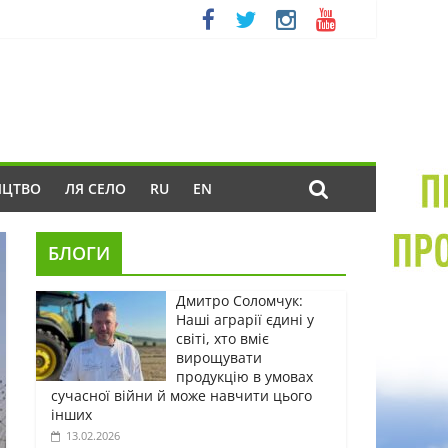
ИЦТВО
ЛЯ СЕЛО
RU
EN
БЛОГИ
Дмитро Соломчук:
Наші аграрії єдині у
світі, хто вміє
вирощувати
продукцію в умовах
сучасної війни й може навчити цього
інших
13.02.2026