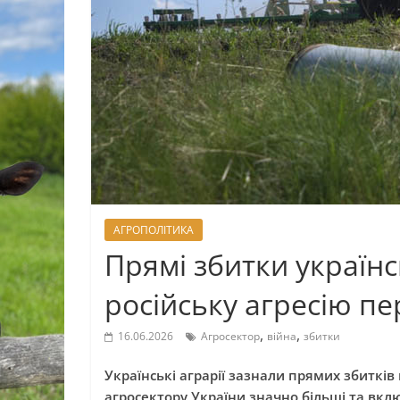
АГРОПОЛІТИКА
Прямі збитки україн
російську агресію п
,
,
16.06.2026
Агросектор
війна
збитки
Українські аграрії зазнали прямих збитків 
агросектору України значно більші та вк