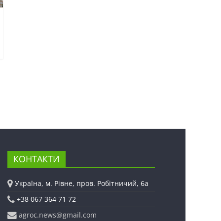
КОНТАКТИ
Україна, м. Рівне, пров. Робітничий, 6а
+38 067 364 71 72
agroc.news@gmail.com