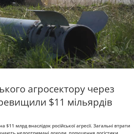
ського агросектору через
еревищили $11 мільярдів
на $11 млрд внаслідок російської агресії. Загальні втрати
лючають недоотримані доходи, порушення логістики,