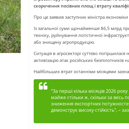
скорочення посівних площ і втрату кваліфі
Про це заявив заступник міністра економіки
Із загальної суми щонайменше $6,5 млрд п
техніку, руйнування логістичної інфраструк
або знищену агропродукцію.
Ситуація в агросекторі суттєво погіршилася 
активізацію атак російських безпілотників н
Найбільших втрат останніми місяцями зазнал
“За перші кілька місяців 2026 рок
майже стільки ж, скільки за весь п
зниження експортних потужностей
демонструє високу стійкість”, – з