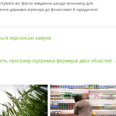
нтувати всі факти завдання шкоди економіці для
ення держави-агресора до фінансової й юридичної
ться херсонські кавуни
ають програму підтримки фермерів двох областей