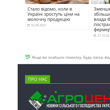
Стало відомо, коли в
Зменше
Україні зростуть ціни на
збільше
молочну продукцію
влада 
постра
02.09.2021
ферме
27.10.20
Якщо ви знайшли помилку, будь ласка, вид
ПРО НАС