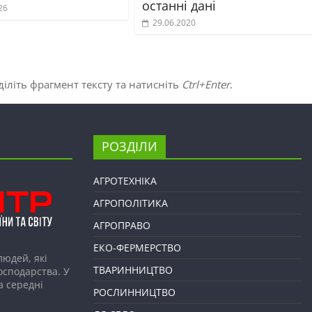
останні дані
26
29.06.2020
іліть фрагмент тексту та натисніть
Ctrl+Enter
.
РОЗДІЛИ
АГРОТЕХНІКА
АГРОПОЛІТИКА
АГРОПРАВО
ЕКО-ФЕРМЕРСТВО
людей, які
ТВАРИННИЦТВО
господарства. У
а середні
РОСЛИННИЦТВО