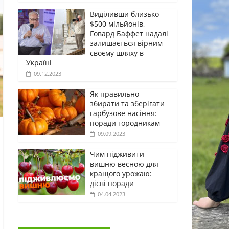
Виділивши близько
$500 мільйонів,
Говард Баффет надалі
залишається вірним
своєму шляху в
Україні
09.12.2023
Як правильно
збирати та зберігати
гарбузове насіння:
поради городникам
09.09.2023
Чим підживити
вишню весною для
кращого урожаю:
дієві поради
04.04.2023