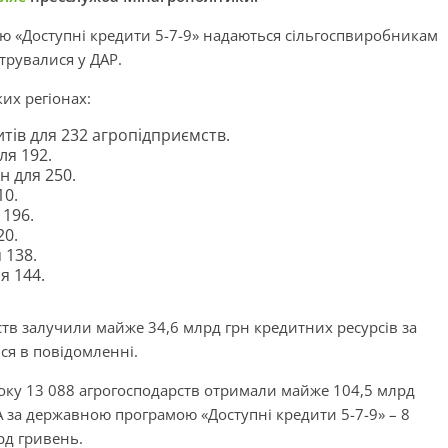
мою «Доступні кредити 5-7-9» надаються сільгоспвиробникам
трувалися у ДАР.
их регіонах:
итів для 232 агропідприємств.
ля 192.
н для 250.
10.
 196.
20.
 138.
я 144.
ств залучили майже 34,6 млрд грн кредитних ресурсів за
ся в повідомленні.
року 13 088 агрогосподарств отримали майже 104,5 млрд
А за державною програмою «Доступні кредити 5-7-9» – 8
рд гривень.