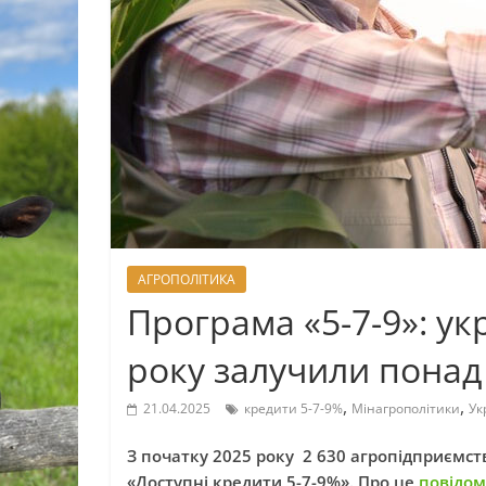
АГРОПОЛІТИКА
Програма «5-7-9»: укр
року залучили понад
,
,
21.04.2025
кредити 5-7-9%
Мінагрополітики
Ук
З початку 2025 року 2 630 агропідприємс
«Доступні кредити 5-7-9%». Про це
повідом