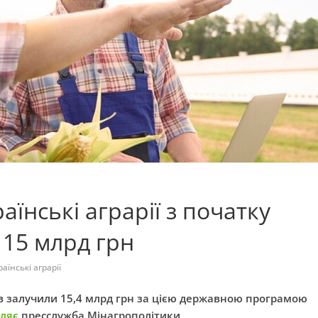
аїнські аграрії з початку
 15 млрд грн
раїнські аграрії
тв залучили 15,4 млрд грн за цією державною програмою
ляє
пресслужба Мінагрополітики.