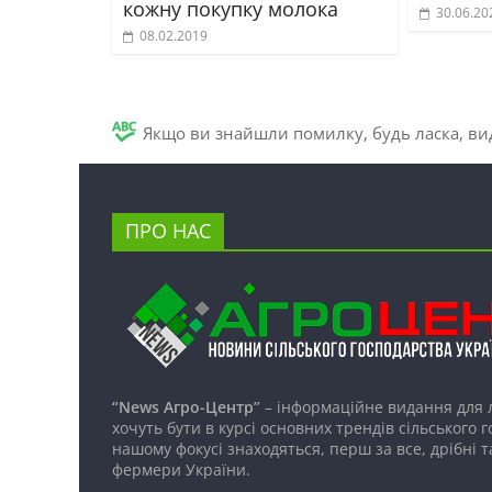
кожну покупку молока
30.06.20
08.02.2019
Якщо ви знайшли помилку, будь ласка, вид
ПРО НАС
“News Агро-Центр”
– інформаційне видання для 
хочуть бути в курсі основних трендів сільського 
нашому фокусі знаходяться, перш за все, дрібні т
фермери України.