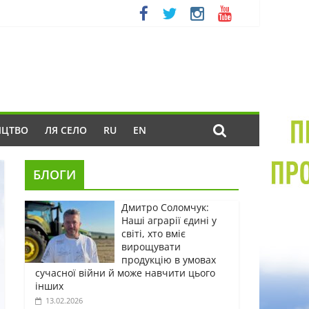
ИЦТВО
ЛЯ СЕЛО
RU
EN
БЛОГИ
Дмитро Соломчук:
Наші аграрії єдині у
світі, хто вміє
вирощувати
продукцію в умовах
сучасної війни й може навчити цього
інших
13.02.2026