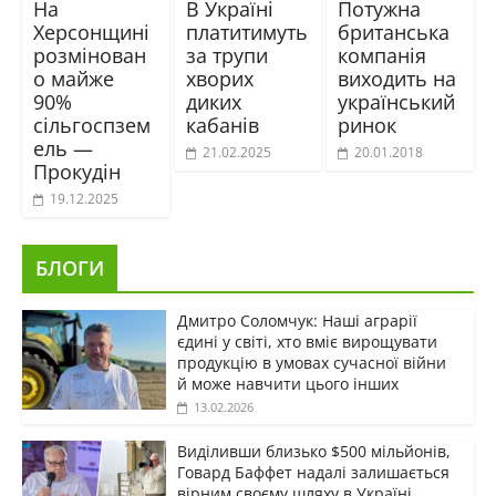
На
В Україні
Потужна
Херсонщині
платитимуть
британська
розмінован
за трупи
компанія
о майже
хворих
виходить на
90%
диких
український
сільгоспзем
кабанів
ринок
ель —
21.02.2025
20.01.2018
Прокудін
19.12.2025
БЛОГИ
Дмитро Соломчук: Наші аграрії
єдині у світі, хто вміє вирощувати
продукцію в умовах сучасної війни
й може навчити цього інших
13.02.2026
Виділивши близько $500 мільйонів,
Говард Баффет надалі залишається
вірним своєму шляху в Україні