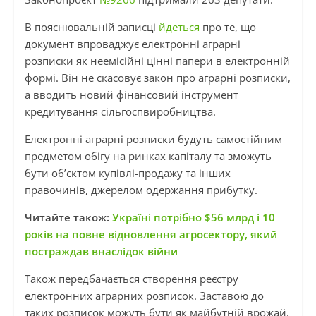
В пояснювальній записці
йдеться
про те, що
документ впроваджує електронні аграрні
розписки як неемісійні цінні папери в електронній
формі. Він не скасовує закон про аграрні розписки,
а вводить новий фінансовий інструмент
кредитування сільгоспвиробництва.
Електронні аграрні розписки будуть самостійним
предметом обігу на ринках капіталу та зможуть
бути об’єктом купівлі-продажу та інших
правочинів, джерелом одержання прибутку.
Читайте також:
Україні потрібно $56 млрд і 10
років на повне відновлення агросектору, який
постраждав внаслідок війни
Також передбачається створення реєстру
електронних аграрних розписок. Заставою до
таких розписок можуть бути як майбутній врожай,