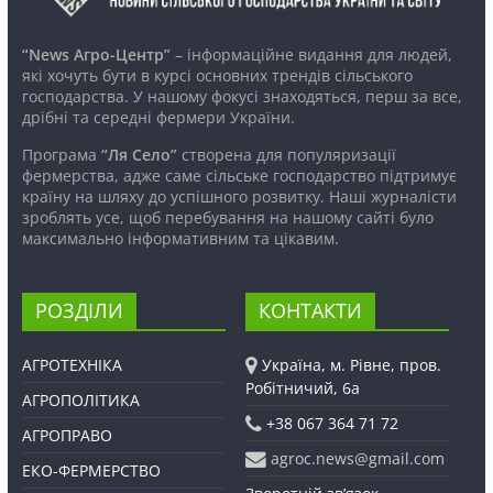
“News Агро-Центр”
– інформаційне видання для людей,
які хочуть бути в курсі основних трендів сільського
господарства. У нашому фокусі знаходяться, перш за все,
дрібні та середні фермери України.
Програма
“Ля Село”
створена для популяризації
фермерства, адже саме сільське господарство підтримує
країну на шляху до успішного розвитку. Наші журналісти
зроблять усе, щоб перебування на нашому сайті було
максимально інформативним та цікавим.
РОЗДІЛИ
КОНТАКТИ
АГРОТЕХНІКА
Україна, м. Рівне, пров.
Робітничий, 6а
АГРОПОЛІТИКА
+38 067 364 71 72
АГРОПРАВО
agroc.news@gmail.com
ЕКО-ФЕРМЕРСТВО