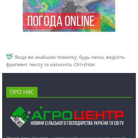
Якщо ви знайшли помилку, будь ласка, виділіть
фрагмент тексту та натисніть
Ctrl+Enter
.
ПРО НАС