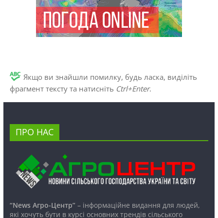
Якщо ви знайшли помилку, будь ласка, виділіть
фрагмент тексту та натисніть
Ctrl+Enter
.
ПРО НАС
“News Агро-Центр”
– інформаційне видання для людей,
які хочуть бути в курсі основних трендів сільського