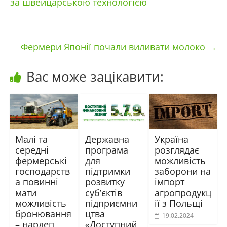
за швейцарською технологією
Фермери Японії почали виливати молоко
→
Вас може зацікавити:
Малі та
Державна
Україна
середні
програма
розглядає
фермерські
для
можливість
господарств
підтримки
заборони на
а повинні
розвитку
імпорт
мати
суб’єктів
агропродукц
можливість
підприємни
ії з Польщі
бронювання
цтва
19.02.2024
– нардеп
«Доступний