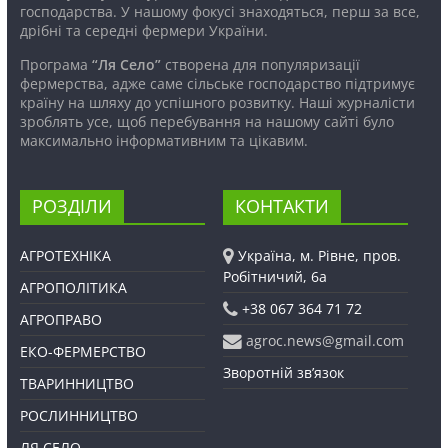
господарства. У нашому фокусі знаходяться, перш за все,
дрібні та середні фермери України.
Програма
“Ля Село”
створена для популяризації
фермерства, адже саме сільське господарство підтримує
країну на шляху до успішного розвитку. Наші журналісти
зроблять усе, щоб перебування на нашому сайті було
максимально інформативним та цікавим.
РОЗДІЛИ
КОНТАКТИ
АГРОТЕХНІКА
Україна, м. Рівне, пров.
Робітничий, 6а
АГРОПОЛІТИКА
+38 067 364 71 72
АГРОПРАВО
agroc.news@gmail.com
ЕКО-ФЕРМЕРСТВО
Зворотній зв’язок
ТВАРИННИЦТВО
РОСЛИННИЦТВО
ЛЯ СЕЛО