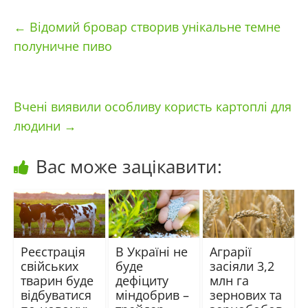
←
Відомий бровар створив унікальне темне
полуничне пиво
Вчені виявили особливу користь картоплі для
людини
→
Вас може зацікавити:
Реєстрація
В Україні не
Аграрії
свійських
буде
засіяли 3,2
тварин буде
дефіциту
млн га
відбуватися
міндобрив –
зернових та