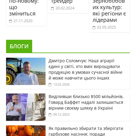
по-новому:
трейдер
зернобобов
що
их культур:
20.02.2024
зміниться
які регіони є
лідерами
21.11.2020
02.05.2025
БЛОГИ
Дмитро Соломчук: Наші аграрії
єдині у світі, хто вміє вирощувати
продукцію в умовах сучасної війни
й може навчити цього інших
13.02.2026
Виділивши близько $500 мільйонів,
Говард Баффет надалі залишається
вірним своєму шляху в Україні
09.12.2023
Як правильно збирати та зберігати
гарбузове насіння: поради