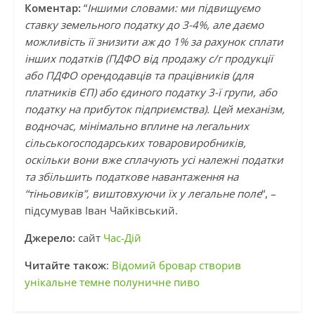
Коментар:
“
Іншими словами: ми підвищуємо
ставку земельного податку до 3-4%, але даємо
можливість її знизити аж до 1% за рахунок сплати
інших податків (ПДФО від продажу с/г продукції
або ПДФО орендодавців та працівників (для
платників ЄП) або єдиного податку 3-ї групи, або
податку на прибуток підприємства). Цей механізм,
водночас, мінімально вплине на легальних
сільськогосподарських товаровиробників,
оскільки вони вже сплачують усі належні податки
та збільшить податкове навантаження на
“тіньовиків”, виштовхуючи їх у легальне поле
“, –
підсумував Іван Чайківський.
Джерело:
сайт
Час-Дій
Читайте також
:
Відомий бровар створив
унікальне темне полуничне пиво