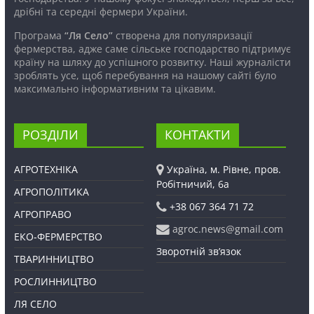
дрібні та середні фермери України.
Програма
“Ля Село”
створена для популяризації
фермерства, адже саме сільське господарство підтримує
країну на шляху до успішного розвитку. Наші журналісти
зроблять усе, щоб перебування на нашому сайті було
максимально інформативним та цікавим.
РОЗДІЛИ
КОНТАКТИ
АГРОТЕХНІКА
Україна, м. Рівне, пров.
Робітничий, 6а
АГРОПОЛІТИКА
+38 067 364 71 72
АГРОПРАВО
agroc.news@gmail.com
ЕКО-ФЕРМЕРСТВО
Зворотній зв’язок
ТВАРИННИЦТВО
РОСЛИННИЦТВО
ЛЯ СЕЛО