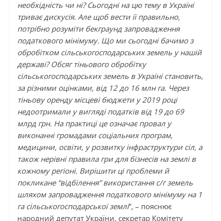
необхідність чи ні? Сьогодні на цю тему в Україні
триває дискусія. Але щоб вести її правильно,
потрібно розуміти бекграунд запровадження
податкового мінімуму. Що ми сьогодні бачимо з
обробітком сільськогосподарських земель у нашій
державі? Обсяг тіньового обробітку
сільськогосподарських земель в Україні становить,
за різними оцінками, від 12 до 16 млн га. Через
тіньову оренду місцеві бюджети у 2019 році
недоотримали у вигляді податків від 19 до 69
млрд грн. На практиці це означає провал у
виконанні громадами соціальних програм,
медицини, освіти, у розвитку інфраструктури сіл, а
також нерівні правила гри для бізнесів на землі в
кожному регіоні. Вирішити ці проблеми й
покликане “відбілення” використання с/г земель
шляхом запровадження податкового мінімуму на 1
га сільськогосподарської землі
“, – пояснює
народний депутат України, секретар Комітету