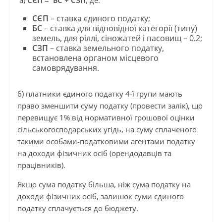
а)
СЄП = БС + СЗП
, де:
СЄП
– ставка єдиного податку;
БС
– ставка для відповідної категорії (типу)
земель, для ріллі, сіножатей і пасовищ – 0.2;
СЗП
– ставка земельного податку,
встановлена органом місцевого
самоврядування.
б) платники єдиного податку 4-ї групи мають
право зменшити суму податку (провести залік), що
перевищує 1% від нормативної грошової оцінки
сільськогосподарських угідь, на суму сплаченого
такими особами-податковими агентами податку
на доходи фізичних осіб (орендодавців та
працівників).
Якщо сума податку більша, ніж сума податку на
доходи фізичних осіб, залишок суми єдиного
податку сплачується до бюджету.