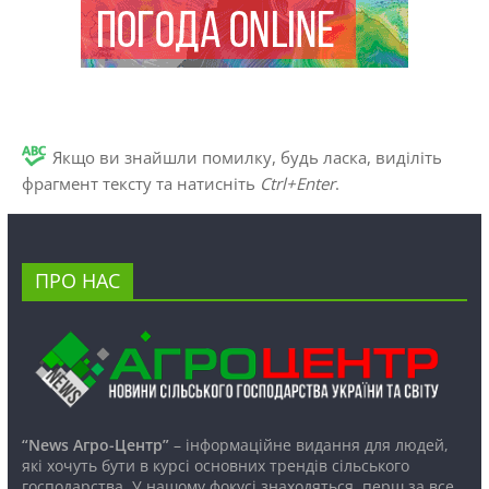
Якщо ви знайшли помилку, будь ласка, виділіть
фрагмент тексту та натисніть
Ctrl+Enter
.
ПРО НАС
“News Агро-Центр”
– інформаційне видання для людей,
які хочуть бути в курсі основних трендів сільського
господарства. У нашому фокусі знаходяться, перш за все,