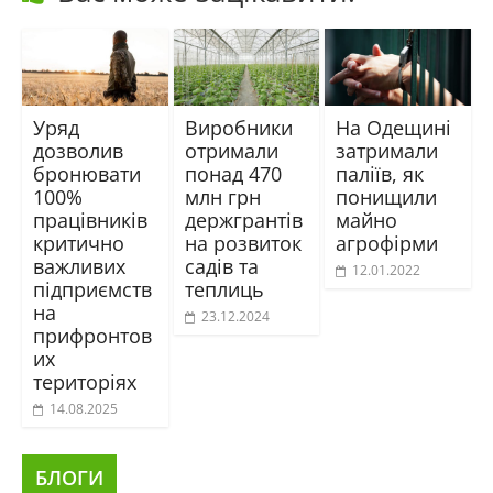
Уряд
Виробники
На Одещині
дозволив
отримали
затримали
бронювати
понад 470
паліїв, як
100%
млн грн
понищили
працівників
держгрантів
майно
критично
на розвиток
агрофірми
важливих
садів та
12.01.2022
підприємств
теплиць
на
23.12.2024
прифронтов
их
територіях
14.08.2025
БЛОГИ