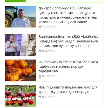
Дмитро Соломчук: Наші аграрії
єдині у світі, хто вміє вирощувати
продукцію в умовах сучасної війни
й може навчити цього інших
13.02.2026
Виділивши близько $500 мільйонів,
Говард Баффет надалі залишається
вірним своєму шляху в Україні
09.12.2023
Як правильно збирати та зберігати
гарбузове насіння: поради
городникам
09.09.2023
Чим підживити вишню весною для
кращого урожаю: дієві поради
04.04.2023