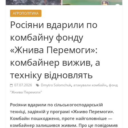
АГРОПОЛІТИКА
Росіяни вдарили по
комбайну фонду
«Жнива Перемоги»:
комбайнер вижив, а
техніку відновлять
,
,
07.07.2026
Dmytro Solomchuk
атакували комбайн
фонд
"Жнива Перемоги"
Росіяни вдарили по сільськогосподарській
техніці, задіяній у програмі «Жниво Перемоги».
Комбайн пошкоджено, проте найголовніше —
комбайнер залишився живим. Про це повідомив