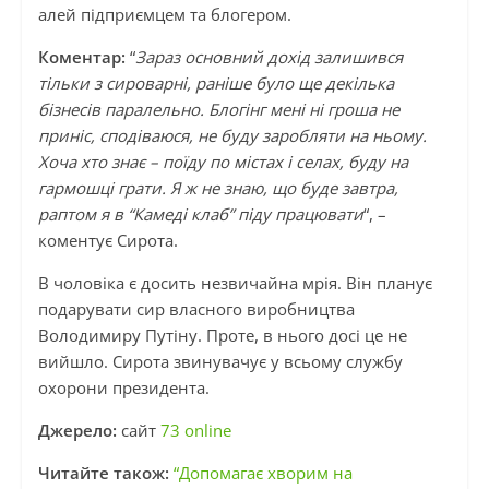
алей підприємцем та блогером.
Коментар:
“
Зараз основний дохід залишився
тільки з сироварні, раніше було ще декілька
бізнесів паралельно. Блогінг мені ні гроша не
приніс, сподіваюся, не буду заробляти на ньому.
Хоча хто знає – поїду по містах і селах, буду на
гармошці грати. Я ж не знаю, що буде завтра,
раптом я в “Камеді клаб” піду працювати
“, –
коментує Сирота.
В чоловіка є досить незвичайна мрія. Він планує
подарувати сир власного виробництва
Володимиру Путіну. Проте, в нього досі це не
вийшло. Сирота звинувачує у всьому службу
охорони президента.
Джерело:
сайт
73 online
Читайте також:
“Допомагає хворим на