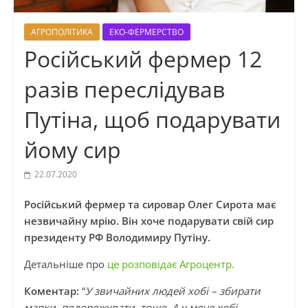
АГРОПОЛІТИКА
ЕКО-ФЕРМЕРСТВО
Російський фермер 12
разів переслідував
Путіна, щоб подарувати
йому сир
22.07.2020
Російський фермер та сировар Олег Сирота має
незвичайну мрію. Він хоче подарувати свій сир
президенту РФ Володимиру Путіну.
Детальніше про
це розповідає Агроцентр.
Коментар:
“
У звичайних людей хобі – збирати
марки, подорожувати, тощо. А у мене хобі –