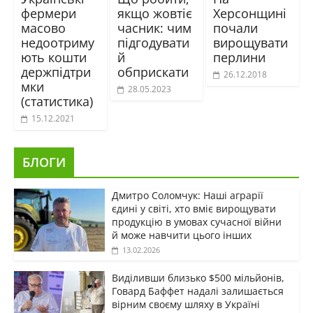
фермери
якщо жовтіє
Херсонщині
масово
часник: чим
почали
недоотриму
підгодувати
вирощувати
ють кошти
й
перлини
держпідтри
обприскати
26.12.2018
мки
28.05.2023
(статистика)
15.12.2021
БЛОГИ
Дмитро Соломчук: Наші аграрії
єдині у світі, хто вміє вирощувати
продукцію в умовах сучасної війни
й може навчити цього інших
13.02.2026
Виділивши близько $500 мільйонів,
Говард Баффет надалі залишається
вірним своєму шляху в Україні