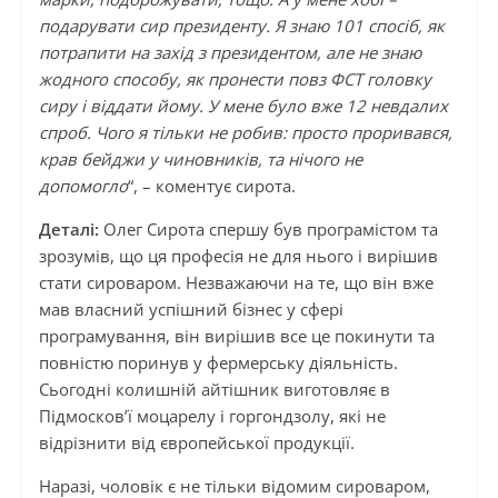
подарувати сир президенту. Я знаю 101 спосіб, як
потрапити на захід з президентом, але не знаю
жодного способу, як пронести повз ФСТ головку
сиру і віддати йому. У мене було вже 12 невдалих
спроб. Чого я тільки не робив: просто проривався,
крав бейджи у чиновників, та нічого не
допомогло
“, – коментує сирота.
Деталі:
Олег Сирота спершу був програмістом та
зрозумів, що ця професія не для нього і вирішив
стати сироваром. Незважаючи на те, що він вже
мав власний успішний бізнес у сфері
програмування, він вирішив все це покинути та
повністю поринув у фермерську діяльність.
Сьогодні колишній айтішник виготовляє в
Підмосков’ї моцарелу і горгондзолу, які не
відрізнити від європейської продукції.
Наразі, чоловік є не тільки відомим сироваром,