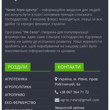
“News Агро-Центр”
– інформаційне видання для людей,
які хочуть бути в курсі основних трендів сільського
господарства. У нашому фокусі знаходяться, перш за все,
дрібні та середні фермери України.
Програма
“Ля Село”
створена для популяризації
фермерства, адже саме сільське господарство підтримує
країну на шляху до успішного розвитку. Наші журналісти
зроблять усе, щоб перебування на нашому сайті було
максимально інформативним та цікавим.
РОЗДІЛИ
КОНТАКТИ
АГРОТЕХНІКА
Україна, м. Рівне, пров.
Робітничий, 6а
АГРОПОЛІТИКА
+38 067 364 71 72
АГРОПРАВО
agroc.news@gmail.com
ЕКО-ФЕРМЕРСТВО
Зворотній зв’язок