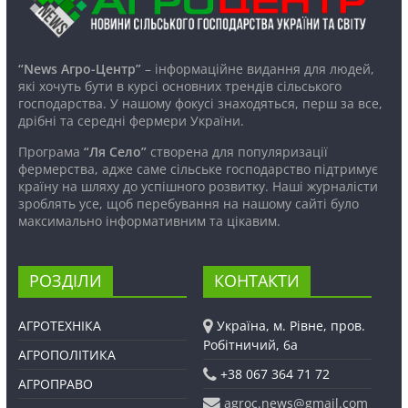
“News Агро-Центр”
– інформаційне видання для людей,
які хочуть бути в курсі основних трендів сільського
господарства. У нашому фокусі знаходяться, перш за все,
дрібні та середні фермери України.
Програма
“Ля Село”
створена для популяризації
фермерства, адже саме сільське господарство підтримує
країну на шляху до успішного розвитку. Наші журналісти
зроблять усе, щоб перебування на нашому сайті було
максимально інформативним та цікавим.
РОЗДІЛИ
КОНТАКТИ
АГРОТЕХНІКА
Україна, м. Рівне, пров.
Робітничий, 6а
АГРОПОЛІТИКА
+38 067 364 71 72
АГРОПРАВО
agroc.news@gmail.com