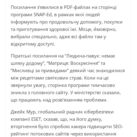
Посилання з’явилися в PDF-файлах на сторінці
програми SNAP-Ed, в рамках якої людей
інформують про продовольчу допомогу, покупки
та приготування здорової їжі. Місце, ймовірно,
вибрали спеціально, адже всі файли там у
відкритому доступі.
Піратські посилання на “Людина-павук: немає
шляху додому”, “Матриця: Воскресіння” та
“Мисливці за привидами” деякий час знаходилися
між рецептами святкових страв. Коли на це
звернули увагу, сторінка програми тимчасово
зникла з головного сайту. У міністерстві сказали,
що працюють над розв’язанням проблеми.
Джейк Мур, глобальний радник кібербезпеки
компанії ESET, сказав, що, на його думку,
вторгнення було спробою хакера підвищити SEO-
рейтинг потокових сайтів через використання