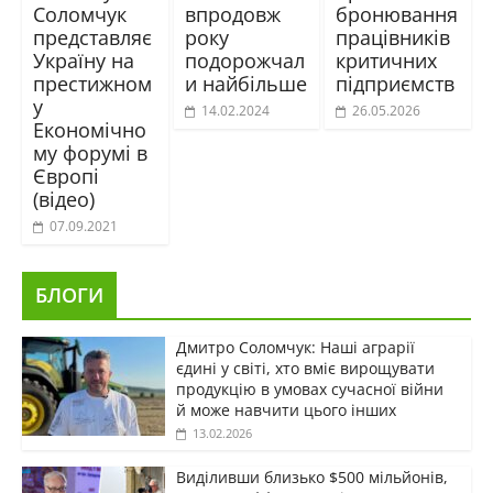
Соломчук
впродовж
бронювання
представляє
року
працівників
Україну на
подорожчал
критичних
престижном
и найбільше
підприємств
у
14.02.2024
26.05.2026
Економічно
му форумі в
Європі
(відео)
07.09.2021
БЛОГИ
Дмитро Соломчук: Наші аграрії
єдині у світі, хто вміє вирощувати
продукцію в умовах сучасної війни
й може навчити цього інших
13.02.2026
Виділивши близько $500 мільйонів,