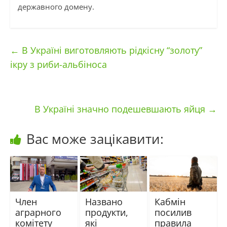
державного домену.
←
В Україні виготовляють рідкісну “золоту”
ікру з риби-альбіноса
В Україні значно подешевшають яйця
→
Вас може зацікавити:
Член
Названо
Кабмін
аграрного
продукти,
посилив
комітету
які
правила