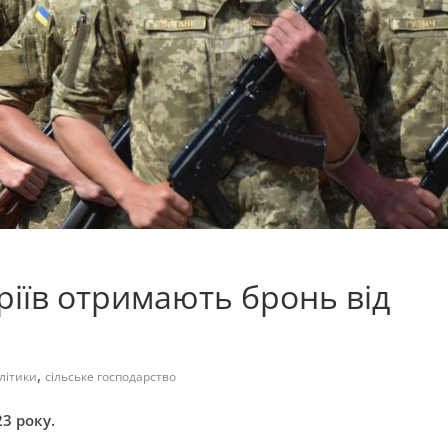
аріїв отримають бронь від
,
літики
сільське господарство
3 року.