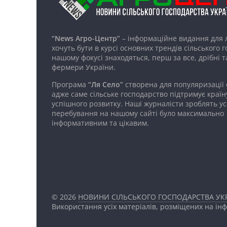
“News Агро-Центр”
– інформаційне видання для 
хочуть бути в курсі основних трендів сільського 
нашому фокусі знаходяться, перш за все, дрібні т
фермери України.
Програма
“Ля Село”
створена для популяризації
адже саме сільське господарство підтримує країн
успішного розвитку. Наші журналісти зроблять ус
перебування на нашому сайті було максимально
інформативним та цікавим.
© 2026
НОВИНИ СІЛЬСЬКОГО ГОСПОДАРСТВА УКР
Використання усіх матеріалів, розміщених на ін