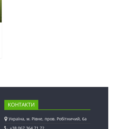
КОНТАКТИ
Україна, м. Рівне, пров. Робітничий, 6а
+38 067 364 71 72