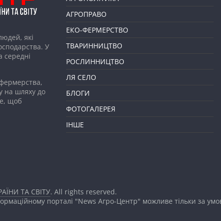
АГРОПРАВО
ЕКО-ФЕРМЕРСТВО
людей, які
ТВАРИННИЦТВО
господарства. У
а середні
РОСЛИННИЦТВО
ЛЯ СЕЛО
 фермерства,
у на шляху до
БЛОГИ
е, щоб
ФОТОГАЛЕРЕЯ
ІНШЕ
АЇНИ ТА СВІТУ
. All rights reserved.
формаційному порталі "News Агро-Центр" можливе тільки за ум