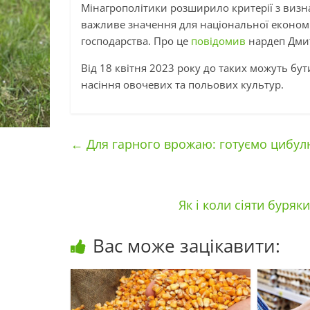
Мінагрополітики розширило критерії з визна
важливе значення для національної економік
господарства. Про це
повідомив
нардеп Дмит
Від 18 квітня 2023 року до таких можуть бут
насіння овочевих та польових культур.
←
Для гарного врожаю: готуємо цибул
Як і коли сіяти буря
Вас може зацікавити: