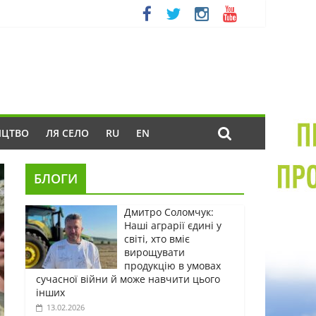
ИЦТВО
ЛЯ СЕЛО
RU
EN
БЛОГИ
Дмитро Соломчук:
Наші аграрії єдині у
світі, хто вміє
вирощувати
продукцію в умовах
сучасної війни й може навчити цього
інших
13.02.2026