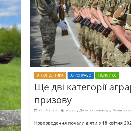
АГРОПОЛІТИКА
АГРОПРАВО
ПОЛІТИКА
Ще дві категорії агр
призову
,
,
21.04.2023
аграрії
Дмитро Соломчук
Мінагропо
Нововведення почали діяти з 18 квітня 202