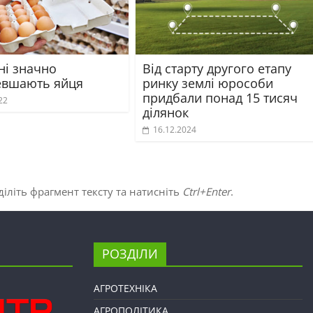
ні значно
Від старту другого етапу
вшають яйця
ринку землі юрособи
придбали понад 15 тисяч
22
ділянок
16.12.2024
іліть фрагмент тексту та натисніть
Ctrl+Enter
.
РОЗДІЛИ
АГРОТЕХНІКА
АГРОПОЛІТИКА