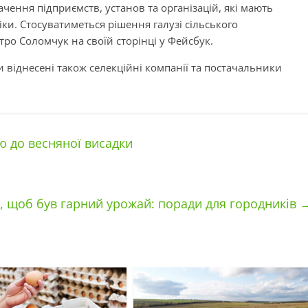
чення підприємств, установ та організацій, які мають
и. Стосуватиметься рішення галузі сільського
ро Соломчук на своїй сторінці у Фейсбук.
и віднесені також селекційні компанії та постачальники
ю до весняної висадки
ки, щоб був гарний урожай: поради для городників