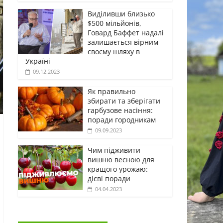
Виділивши близько
$500 мільйонів,
Говард Баффет надалі
залишається вірним
своєму шляху в
Україні
09.12.2023
Як правильно
збирати та зберігати
гарбузове насіння:
поради городникам
09.09.2023
Чим підживити
вишню весною для
кращого урожаю:
дієві поради
04.04.2023