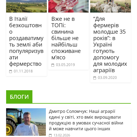
В Італії
Вже не в
“Для
безкоштовн
ТОПі:
фермерів
о
свинина
молодше 35
роздаватиму
більше не
років”: в
ть землі аби
найбільш
Україні
популяризув
споживане
готують
ати
м’ясо
допомогу
фермерство
для молодих
03.05.2019
аграріїв
01.11.2018
03.09.2020
БЛОГИ
Дмитро Соломчук: Наші аграрії
єдині у світі, хто вміє вирощувати
продукцію в умовах сучасної війни
й може навчити цього інших
13.02.2026