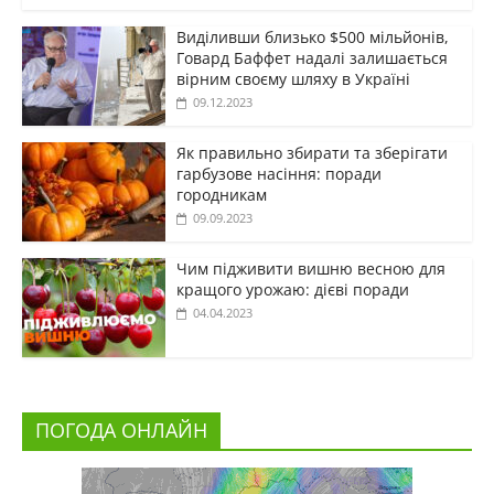
Виділивши близько $500 мільйонів,
Говард Баффет надалі залишається
вірним своєму шляху в Україні
09.12.2023
Як правильно збирати та зберігати
гарбузове насіння: поради
городникам
09.09.2023
Чим підживити вишню весною для
кращого урожаю: дієві поради
04.04.2023
ПОГОДА ОНЛАЙН