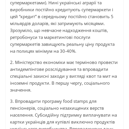
супермаркетами). Нині українські аграрії та
виробники постійно кредитують супермаркети і
цей “кредит” в середньому постійно становить 5
мільярдів доларів, які затримують місяцями.
Зрозуміло, що невчасне надходження коштів,
ретробонуси та маркетингові послуги
супермаркетів завищують реальну ціну продукта
на полицях мінімум на 30-40%.
2. Міністерство економіки має терміново провести
антидемпінгове розслідування та впровадити
спеціальні захисні заходи у вигляді квот та мит на
іноземні продукти. В першу чергу, соціального
значення.
3. Впровадити програму food stamps для
пенсіонерів, соціально незахищених верств
населення. Субсидійну підтримку виплачувати на
картки українців для купівлі виключно продуктів
українського виробництва. Впроваджуючи дану