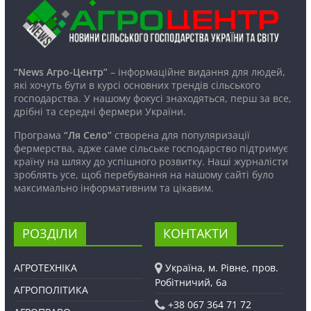
“News Агро-Центр”
– інформаційне видання для людей,
які хочуть бути в курсі основних трендів сільського
господарства. У нашому фокусі знаходяться, перш за все,
дрібні та середні фермери України.
Програма
“Ля Село”
створена для популяризації
фермерства, адже саме сільське господарство підтримує
країну на шляху до успішного розвитку. Наші журналісти
зроблять усе, щоб перебування на нашому сайті було
максимально інформативним та цікавим.
РОЗДІЛИ
КОНТАКТИ
АГРОТЕХНІКА
Україна, м. Рівне, пров.
Робітничий, 6а
АГРОПОЛІТИКА
+38 067 364 71 72