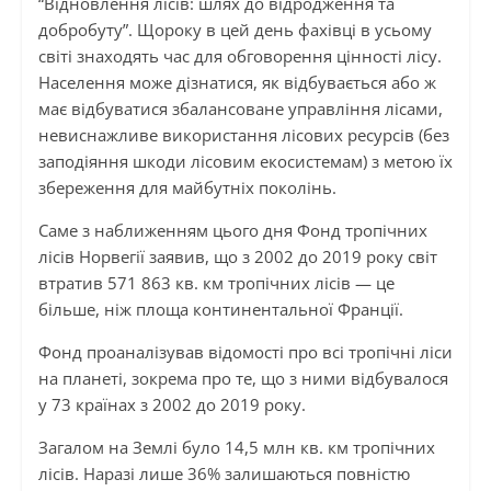
“Відновлення лісів: шлях до відродження та
добробуту”. Щороку в цей день фахівці в усьому
світі знаходять час для обговорення цінності лісу.
Населення може дізнатися, як відбувається або ж
має відбуватися збалансоване управління лісами,
невиснажливе використання лісових ресурсів (без
заподіяння шкоди лісовим екосистемам) з метою їх
збереження для майбутніх поколінь.
Саме з наближенням цього дня Фонд тропічних
лісів Норвегії заявив, що з 2002 до 2019 року світ
втратив 571 863 кв. км тропічних лісів — це
більше, ніж площа континентальної Франції.
Фонд проаналізував відомості про всі тропічні ліси
на планеті, зокрема про те, що з ними відбувалося
у 73 країнах з 2002 до 2019 року.
Загалом на Землі було 14,5 млн кв. км тропічних
лісів. Наразі лише 36% залишаються повністю