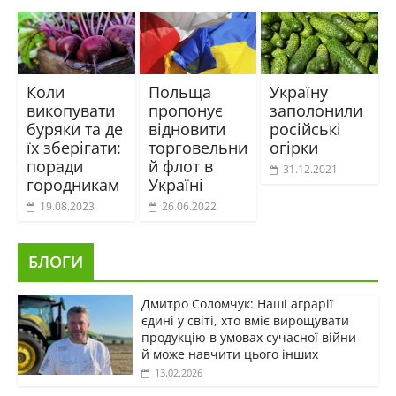
Коли
Польща
Україну
викопувати
пропонує
заполонили
буряки та де
відновити
російські
їх зберігати:
торговельни
огірки
поради
й флот в
31.12.2021
городникам
Україні
19.08.2023
26.06.2022
БЛОГИ
Дмитро Соломчук: Наші аграрії
єдині у світі, хто вміє вирощувати
продукцію в умовах сучасної війни
й може навчити цього інших
13.02.2026