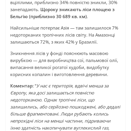
вцілілими, приблизно 34% повністю зникли, 30%
занепадають.
Щороку зникають ліси площею з
Бельгію (приблизно 30 689 кв. км)
.
Найсильніше потерпає Азія — там залишилося 7%
недоторканих тропічних лісів світу. На Амазонці
залишаються 72%, з яких 42% у Бразилії.
Зникнення лісів у фонді пояснюють масовою
вирубкою — для виробництва сої, пальмової олії,
випасання великої рогатої худоби, видобутку
корисних копалин і виготовлення деревини.
Коментар:
“
У нас є територія, вдвічі менша за
Європу, яка досі залишається повністю
недоторканою. Однак тропічні ліси, що
залишились, або серйозно пошкоджені, або дедалі
більше фрагментовані. Люди рубають колись
непрохідні ліси на менші частини, підриваючи
їхню здатність накопичувати вуглекислий газ,