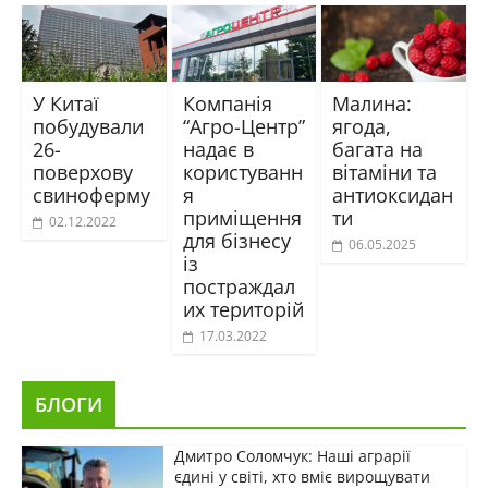
У Китаї
Компанія
Малина:
побудували
“Агро-Центр”
ягода,
26-
надає в
багата на
поверхову
користуванн
вітаміни та
свиноферму
я
антиоксидан
приміщення
ти
02.12.2022
для бізнесу
06.05.2025
із
постраждал
их територій
17.03.2022
БЛОГИ
Дмитро Соломчук: Наші аграрії
єдині у світі, хто вміє вирощувати