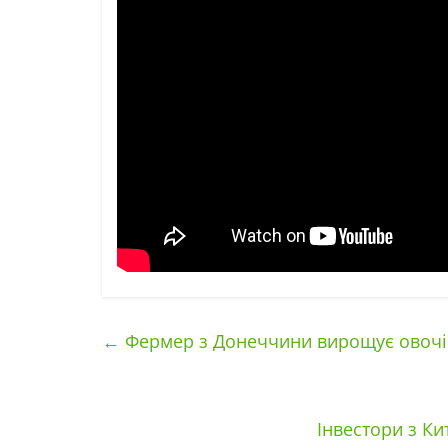
←
Фермер з Донеччини вирощує овочі д
Інвестори з К