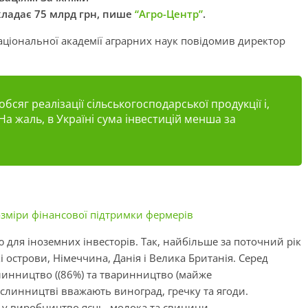
кладає 75 млрд грн, пише
“Агро-Центр”
.
аціональної академії аграрних наук повідомив директор
обсяг реалізації сільськогосподарської продукції
і
,
На жаль, в Україні сума інвестицій менша за
зміри фінансової підтримки фермерів
 для іноземних інвесторів. Так, найбільше за поточний рік
кі острови, Німеччина, Данія і Велика Британія. Серед
инництво ((86%) та тваринництво (майже
линництві вважають виноград, гречку та ягоди.
 у виробництво яєць, молока та свинини.