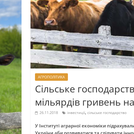
АГРОПОЛІТИКА
Сільське господарств
мільярдів гривень на
,
26.11.2018
інвестиції
сільське господарство
У Інституті аграрної економіки підрахувал
України аби розвиватися та слідувати інно