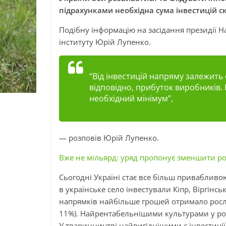
підрахунками необхідна сума інвестицій с
Подібну інформацію на засідання президії Н
інституту Юрій
Лупенко
.
“Від інвестицій напряму залежить 
відповідно, прибуток виробників. 
необхідний мінімум”,
— розповів Юрій
Лупенко
.
Вже не мільярд: уряд пропонує зменшити ро
Сьогодні Україні стає все більш привабливою
в українське село інвестували Кіпр, Віргінсь
напрямків найбільше грошей отримало росл
11%). Найрентабельнішими культурами у рос
У тваринництві найвигіднішими є інвестиції