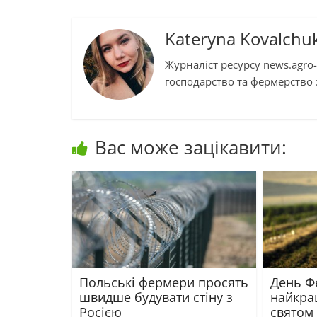
Kateryna Kovalchu
Журналіст ресурсу news.agro-
господарство та фермерство :
Вас може зацікавити:
Польські фермери просять
День Ф
швидше будувати стіну з
найкращ
Росією
святом