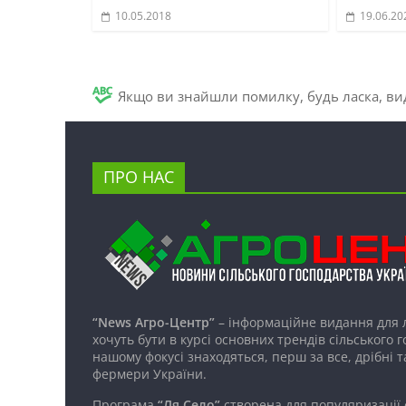
10.05.2018
19.06.20
Якщо ви знайшли помилку, будь ласка, вид
ПРО НАС
“News Агро-Центр”
– інформаційне видання для 
хочуть бути в курсі основних трендів сільського 
нашому фокусі знаходяться, перш за все, дрібні т
фермери України.
Програма
“Ля Село”
створена для популяризації