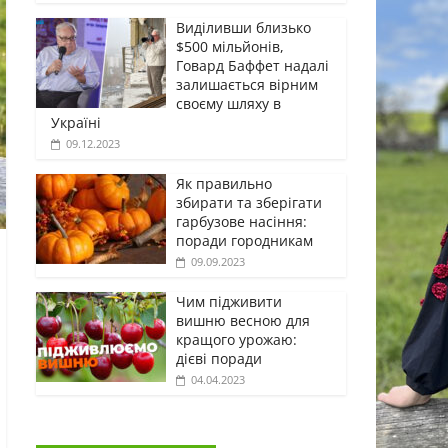
Виділивши близько
$500 мільйонів,
Говард Баффет надалі
залишається вірним
своєму шляху в
Україні
09.12.2023
Як правильно
збирати та зберігати
гарбузове насіння:
поради городникам
09.09.2023
Чим підживити
вишню весною для
кращого урожаю:
дієві поради
04.04.2023