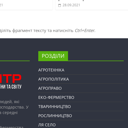
21
28.09.2021
іліть фрагмент тексту та натисніть
Ctrl+Enter
.
РОЗДІЛИ
АГРОТЕХНІКА
АГРОПОЛІТИКА
АГРОПРАВО
ЕКО-ФЕРМЕРСТВО
людей, які
ТВАРИННИЦТВО
господарства. У
а середні
РОСЛИННИЦТВО
ЛЯ СЕЛО
 фермерства,