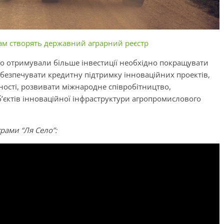
ам створять державний аграрний реєстр
во отримували більше інвестиції необхідно покращувати
абезпечувати кредитну підтримку інноваційних проектів,
ності, розвивати міжнародне співробітництво,
б’єктів інноваційної інфраструктури агропромислового
рами “Ля Село”: