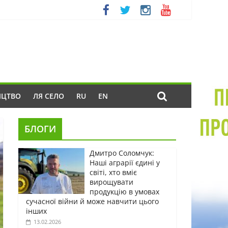
ИЦТВО
ЛЯ СЕЛО
RU
EN
БЛОГИ
Дмитро Соломчук:
Наші аграрії єдині у
світі, хто вміє
вирощувати
продукцію в умовах
сучасної війни й може навчити цього
інших
13.02.2026