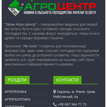
“News Агро-Центр”
– інформаційне видання для людей,
які хочуть бути в курсі основних трендів сільського
господарства. У нашому фокусі знаходяться, перш за все,
дрібні та середні фермери України.
Програма
“Ля Село”
створена для популяризації
фермерства, адже саме сільське господарство підтримує
країну на шляху до успішного розвитку. Наші журналісти
зроблять усе, щоб перебування на нашому сайті було
максимально інформативним та цікавим.
РОЗДІЛИ
КОНТАКТИ
АГРОТЕХНІКА
Україна, м. Рівне, пров.
Робітничий, 6а
АГРОПОЛІТИКА
+38 067 364 71 72
АГРОПРАВО