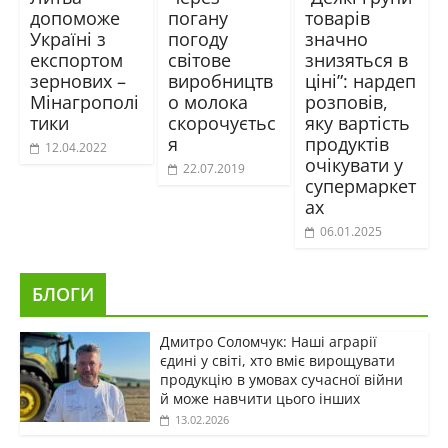
допоможе
погану
товарів
Україні з
погоду
значно
експортом
світове
знизяться в
зернових –
виробництв
ціні”: нардеп
Мінагрополі
о молока
розповів,
тики
скорочуєтьс
яку вартість
я
продуктів
12.04.2022
очікувати у
22.07.2019
супермаркет
ах
06.01.2025
БЛОГИ
Дмитро Соломчук: Наші аграрії
єдині у світі, хто вміє вирощувати
продукцію в умовах сучасної війни
й може навчити цього інших
13.02.2026